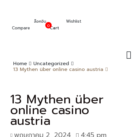
ล็อคอิน
Wishlist
0
Compare
Cart
Home
Uncategorized
13 Mythen über online casino austria
13 Mythen über
online casino
austria
พฤษภาคม 2, 2024
4:45 pm