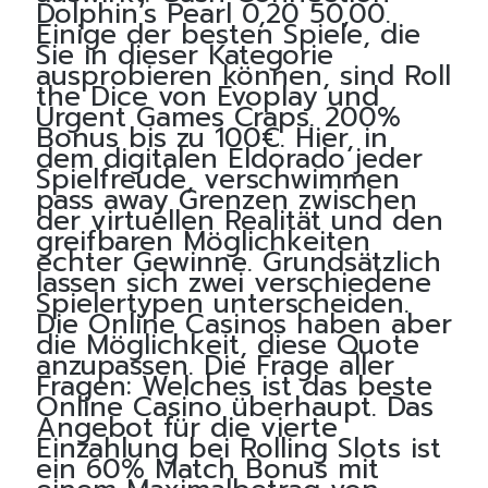
Dolphin’s Pearl 0,20 50,00.
Einige der besten Spiele, die
Sie in dieser Kategorie
ausprobieren können, sind Roll
the Dice von Evoplay und
Urgent Games Craps. 200%
Bonus bis zu 100€. Hier, in
dem digitalen Eldorado jeder
Spielfreude, verschwimmen
pass away Grenzen zwischen
der virtuellen Realität und den
greifbaren Möglichkeiten
echter Gewinne. Grundsätzlich
lassen sich zwei verschiedene
Spielertypen unterscheiden.
Die Online Casinos haben aber
die Möglichkeit, diese Quote
anzupassen. Die Frage aller
Fragen: Welches ist das beste
Online Casino überhaupt. Das
Angebot für die vierte
Einzahlung bei Rolling Slots ist
ein 60% Match Bonus mit