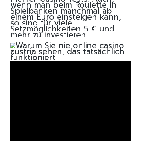
wenn man beim Roulette in
Spielbanken manchmal ab
einem Euro einsteigen kann,
so sind für viele
Setzmöglichkeiten 5 € und
mehr zu investieren.