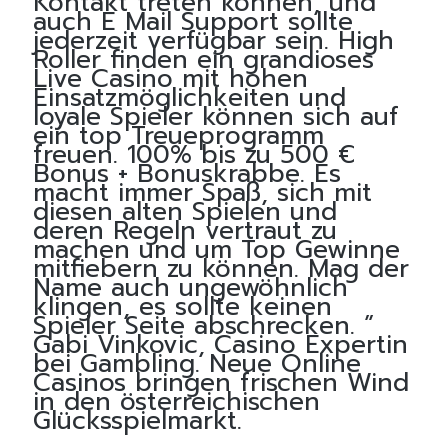
Kontakt treten können, und
auch E Mail Support sollte
jederzeit verfügbar sein. High
Roller finden ein grandioses
Live Casino mit hohen
Einsatzmöglichkeiten und
loyale Spieler können sich auf
ein top Treueprogramm
freuen. 100% bis zu 500 €
Bonus + Bonuskrabbe. Es
macht immer Spaß, sich mit
diesen alten Spielen und
deren Regeln vertraut zu
machen und um Top Gewinne
mitfiebern zu können. Mag der
Name auch ungewöhnlich
klingen, es sollte keinen
Spieler
Seite
abschrecken. ”
Gabi Vinkovic, Casino Expertin
bei Gambling. Neue Online
Casinos bringen frischen Wind
in den österreichischen
Glücksspielmarkt.