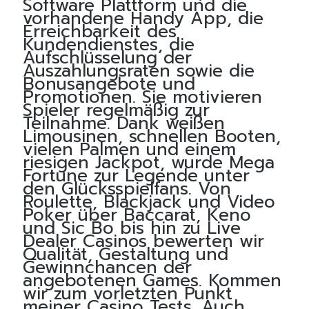
Software Plattform und die
vorhandene Handy App, die
Erreichbarkeit des
Kundendienstes, die
Aufschlüsselung der
Auszahlungsraten sowie die
Bonusangebote und
Promotionen. Sie motivieren
Spieler regelmäßig zur
Teilnahme. Dank weißen
Limousinen, schnellen Booten,
vielen Palmen und einem
riesigen Jackpot, wurde Mega
Fortune zur Legende unter
den Glücksspielfans. Von
Roulette, Blackjack und Video
Poker über Baccarat, Keno
und Sic Bo bis hin zu Live
Dealer Casinos bewerten wir
Qualität, Gestaltung und
Gewinnchancen der
angebotenen Games. Kommen
wir zum vorletzten Punkt
meiner Casino Tests. Auch,