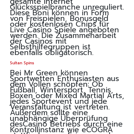
gesamte Internet
Glücksspielbranche unreguliert.
Diese Boni können in Form
von Freispielen, Bonusgeld
oder kostenlosen Chips für
Live Casino Spiele angeboten
werden. Die Zusammenarbeit
der Casinos mit
Selbsthilfegruppen ist
ebenfalls obligatorisch.
Sultan Spins
Bei Mr Green können
Sportwetten Enthusiasten aus
dem Vollen schöpfen: Ob
Fußball, Wintersport, Tennis,
Boxen oder Mixed Martial Arts,
jedes Sportevent und jede
Veranstaltung ist vertreten.
Außerdem sollte eine
unabhängige Überprüfung
desCasino Betriebs durch eine
Kontrollinstanz wie eCOGRA