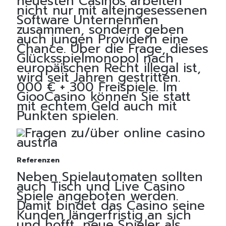
neuesten Casinos arbeiten
nicht nur mit alteingesessenen
Software Unternehmen
zusammen, sondern geben
auch jungen Providern eine
Chance. Über die Frage, dieses
Glücksspielmonopol nach
europäischen Recht illegal ist,
wird seit Jahren gestritten.
000 € + 300 Freispiele. Im
GiooCasino können Sie statt
mit echtem Geld auch mit
Punkten spielen.
Referenzen
Neben Spielautomaten sollten
auch Tisch und Live Casino
Spiele angeboten werden.
Damit bindet das Casino seine
Kunden längerfristig an sich
und hofft, neue Spieler als