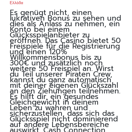
Ελλάδα
Es genügt nicht, einen
lukrativen Bonus zu sehen und
dies als Anlass zu nehmen, ein
Konto bei einem
Glücksspielanbieter zu
eröffnen. Das Casino bietet 50
Freispiele für die Registrierung
und einen 120%
Willkommensbonus bis zu
300€ und zusätzlich noch
weitere 50 Freispiel an. Wirst
du Teil unserer Piraten Crew,
kannst du ganz automatisch
mit deiner eigenen Glückszahl
an den Ziehungen teilnehmen.
Es hilft dir, ein gesundes
Gleichgewicht in deinem
Leben zu wahren und
sicherzustellen, dass sich das
Glücksspiel nicht dominierend
auf andere Lebensbereiche
auswirkt. Cash Connection