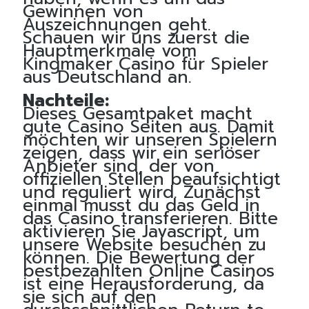
Gewinnen von
Auszeichnungen geht.
Schauen wir uns zuerst die
Hauptmerkmale vom
Kingmaker Casino für Spieler
aus Deutschland an.
Nachteile:
Dieses Gesamtpaket macht
gute Casino Seiten aus. Damit
möchten wir unseren Spielern
zeigen, dass wir ein seriöser
Anbieter sind, der von
offiziellen Stellen beaufsichtigt
und reguliert wird. Zunächst
einmal musst du das Geld in
das Casino transferieren. Bitte
aktivieren Sie Javascript, um
unsere Website besuchen zu
können. Die Bewertung der
bestbezahlten Online Casinos
ist eine Herausforderung, da
sie sich auf den