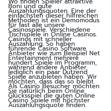
Wo finden Spieler attraktive
Boni und gute
Auszahlungsquoten. Eine der
einfachsten dieser hilfreichen
Methoden ist ein Demomodus
für fast alle unsere
Casinospiele. Verschiedene
Tischspiele in Online Casinos.
Casinos mit schneller
Auszahlung. So haben
führende Casino Software
Anbieter wie zum Beispiel Net
Entertainment mehrere
hundert Spiele im Programm,
während andere Anbieter
lediglich ein paar Dutzend
Spiele anzubieten haben. Wir
möchten, dass das so bleibt.
Als Casino Besucher möchten
Sie natürlich beim Online
Glücksspiel die guten Online
Casino Spiele mit höchster
Auszahlungsquote finden.