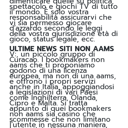
dimenticare quelle su politica,
spettacolo e giochi TV di tutto
il mondo. È solo vostra
responsabilità assicurarvi che
vi sia permesso giocare
d’azzardo secondo le leggi
della vostra giurisdizione età di
gioco, status legale, ecc.
ULTIME NEWS SITI NON AAMS
V:, un piccolo gruppo di
Curacao. I bookmakers non
aams che ti proponiamo
godono di una licenza
europea, ma non di una aams,
e offrono i propri servizi
anche in Italia, appoggiandosi
a legislazioni di vari Paesi
come Inghilterra, Olanda,
Cipro e Malta. Si tratta
appunto di quei bookmakers
non aams sia casino che
scommesse che non limitano
l’utente in nessuna maniera,