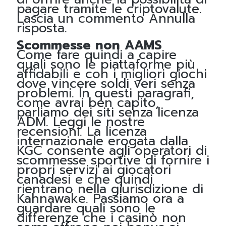
pagare tramite le criptovalute.
Lascia un commento Annulla
risposta.
Scommesse non AAMS
Come fare quindi a capire
quali sono le piattaforme più
affidabili e con i migliori giochi
dove vincere soldi veri senza
problemi. In questi paragrafi,
come avrai ben capito,
parliamo dei siti senza licenza
ADM. Leggi le nostre
recensioni. La licenza
internazionale erogata dalla
KGC consente agli operatori di
scommesse sportive di fornire i
propri servizi ai giocatori
canadesi e che quindi
rientrano nella giurisdizione di
Kahnawake. Passiamo ora a
guardare quali sono le
differenze che i casinò non