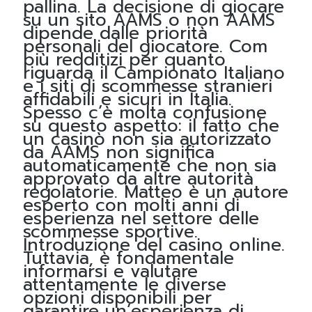
pallina. La decisione di giocare
su un sito AAMS o non AAMS
dipende dalle priorità
personali del giocatore. Com
più redditizi per quanto
riguarda il Campionato Italiano
e i siti di scommesse stranieri
affidabili e sicuri in Italia.
Spesso c’è molta confusione
su questo aspetto: il fatto che
un casinò non sia autorizzato
da AAMS non significa
automaticamente che non sia
approvato da altre autorità
regolatorie. Matteo è un autore
esperto con molti anni di
esperienza nel settore delle
scommesse sportive.
Introduzione del casino online.
Tuttavia, è fondamentale
informarsi e valutare
attentamente le diverse
opzioni disponibili per
garantire un’esperienza di