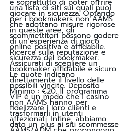
e soprattutto di poter offrire
una lista di siti sui quali puoi
giocare in sicurezza. Optando
per i bookmakers non AAMS
che adottano misure rigorose
in queste aree, gli
scommettitori possono godere
di un’esperienza di gioco
online positiva e affidabile.
Ricerca sulla reputazione e
sicurezza del bookmaker:
Assicurati di scegliere un
bookmaker affidabile e sicuro.
Le quote indicano
direttamente il livello delle
possibili vincite. Deposito
Minimo : €20. Il programma
VIP è un modo che i casino
non AAMS hanno per
fidelizzare i loro clienti e
trasformarli in utenti
affezionati. Infine, abbiamo
dato un plus ai siti scommesse
AAMS/ADM che propongono