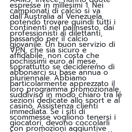
espresse in millesimi 1. Nei
campionati di calcio si va
dall’Australia al Venezuela,
potendo trovare quindi tutti i
continenti nel palinsesto, dai
professionisti ai dilettanti,
passando per il calcio
giovanile. Un buon servizio di
VPN, che sia sicuro e
affidabile, non costa che
pochissimi euro al mese,
soprattutto se decideremo di
abbonarci su base annua o
pluriennale. Abbiamo
particolarmente apprezzato il
loro programma promozionale,
suddiviso in modo chiaro tra le
sezioni dedicate allo sport e al
casinò. Assistenza clienti
immediata. Se i siti di
scommesse vogliono tenersi i
giocatori, devono coccolarli
con promozioni aggiuntive