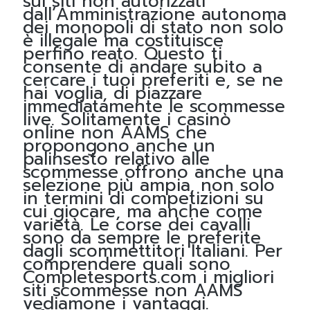
sui siti non autorizzati
dall’Amministrazione autonoma
dei monopoli di stato non solo
è illegale ma costituisce
perfino reato. Questo ti
consente di andare subito a
cercare i tuoi preferiti e, se ne
hai voglia, di piazzare
immediatamente le scommesse
live. Solitamente i casinò
online non AAMS che
propongono anche un
palinsesto relativo alle
scommesse offrono anche una
selezione più ampia, non solo
in termini di competizioni su
cui giocare, ma anche come
varietà. Le corse dei cavalli
sono da sempre le preferite
dagli scommettitori Italiani. Per
comprendere quali sono
Completesports.com
i migliori
siti scommesse non AAMS
vediamone i vantaggi.