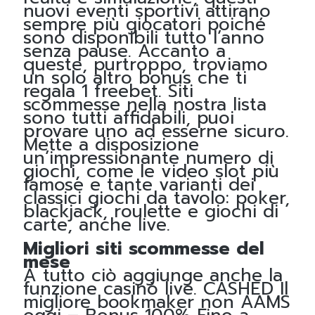
nuovi eventi sportivi attirano
sempre più giocatori poiché
sono disponibili tutto l’anno
senza pause. Accanto a
queste, purtroppo, troviamo
un solo altro bonus che ti
regala 1 freebet. Siti
scommesse nella nostra lista
sono tutti affidabili, puoi
provare uno ad esserne sicuro.
Mette a disposizione
un’impressionante numero di
giochi, come le video slot più
famose e tante varianti dei
classici giochi da tavolo: poker,
blackjack, roulette e giochi di
carte, anche live.
Migliori siti scommesse del
mese
A tutto ciò aggiunge anche la
funzione casinò live. CASHED Il
migliore bookmaker non AAMS