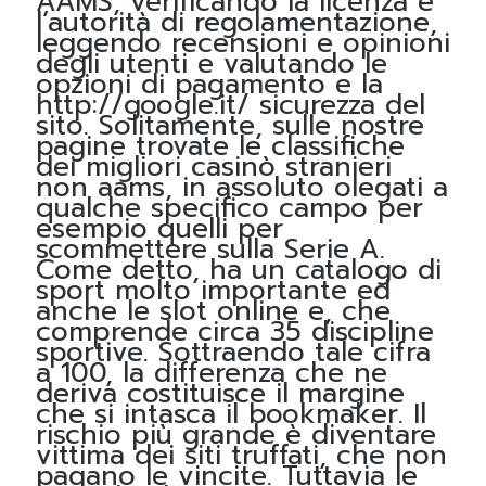
AAMS, verificando la licenza e
l’autorità di regolamentazione,
leggendo recensioni e opinioni
degli utenti e valutando le
opzioni di pagamento e la
http://google.it/
sicurezza del
sito. Solitamente, sulle nostre
pagine trovate le classifiche
dei migliori casinò stranieri
non aams, in assoluto olegati a
qualche specifico campo per
esempio quelli per
scommettere sulla Serie A.
Come detto, ha un catalogo di
sport molto importante ed
anche le slot online e, che
comprende circa 35 discipline
sportive. Sottraendo tale cifra
a 100, la differenza che ne
deriva costituisce il margine
che si intasca il bookmaker. Il
rischio più grande è diventare
vittima dei siti truffati, che non
pagano le vincite. Tuttavia le