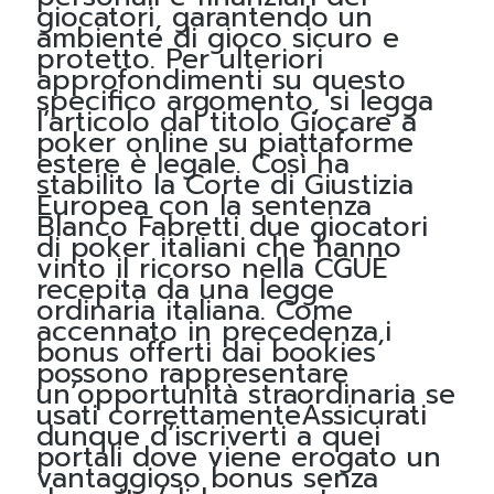
giocatori, garantendo un
ambiente di gioco sicuro e
protetto. Per ulteriori
approfondimenti su questo
specifico argomento, si legga
l’articolo dal titolo Giocare a
poker online su piattaforme
estere è legale. Così ha
stabilito la Corte di Giustizia
Europea con la sentenza
Blanco Fabretti due giocatori
di poker italiani che hanno
vinto il ricorso nella CGUE
recepita da una legge
ordinaria italiana. Come
accennato in precedenza,i
bonus offerti dai bookies
possono rappresentare
un’opportunità straordinaria se
usati correttamenteAssicurati
dunque d’iscriverti a quei
portali dove viene erogato un
vantaggioso bonus senza