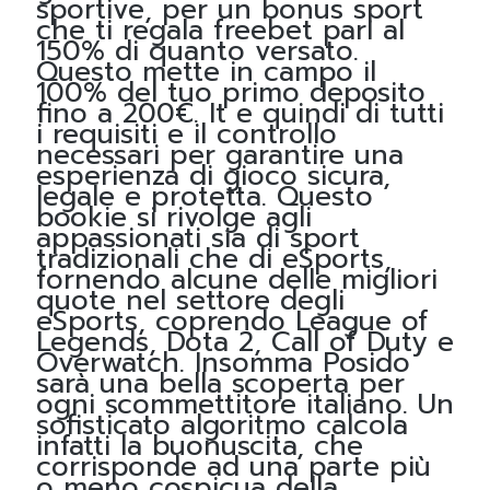
sportive, per un bonus sport
che ti regala freebet pari al
150% di quanto versato.
Questo mette in campo il
100% del tuo primo deposito
fino a 200€. It e quindi di tutti
i requisiti e il controllo
necessari per garantire una
esperienza di gioco sicura,
legale e protetta. Questo
bookie si rivolge agli
appassionati sia di sport
tradizionali che di eSports,
fornendo alcune delle migliori
quote nel settore degli
eSports, coprendo League of
Legends, Dota 2, Call of Duty e
Overwatch. Insomma Posido
sarà una bella scoperta per
ogni scommettitore italiano. Un
sofisticato algoritmo calcola
infatti la buonuscita, che
corrisponde ad una parte più
o meno cospicua della