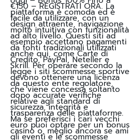
oggi – Bonus 100% Fino a
€150 – REGISTRATI ORA. La
piattaforma è comoda ed è
facile da utilizzare, con un
design attraente, navigazione
molto intuitiva con funzionalità
ad alto livello. Questi siti ad
esempio accettano pagamenti
da fonti tradizionali utilizzati
anche qui, come Carte di
Credito, PayPal, Neteller e
Skrill. Per operare secondo la
legge i siti scommesse sportive
devono ottenere una licenza
da questo ente regolatore,
che viene concessa soltanto
dopo accurate verifiche
relative agli standard di
sicurezza, integrità e
trasparenza delle piattaforme.
Ma se preferisci i cari vecchi
euro puoi optare per un bonus
casinò o, meglio ancora se ami
gli eventi e le scommesse