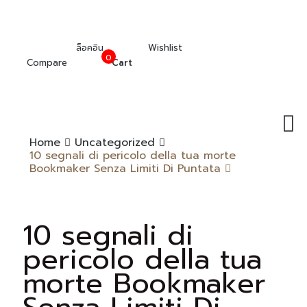
ล็อคอิน
Wishlist
0
Compare
Cart
Home
Uncategorized
10 segnali di pericolo della tua morte
Bookmaker Senza Limiti Di Puntata
10 segnali di
pericolo della tua
morte Bookmaker