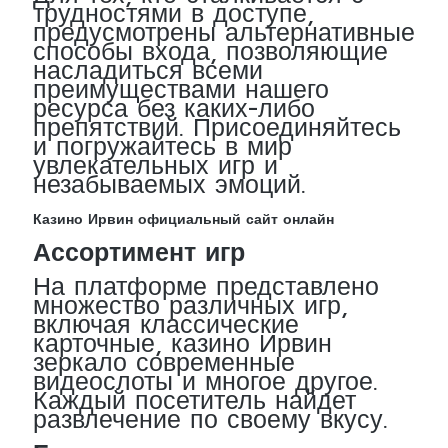
трудностями в доступе,
предусмотрены альтернативные
способы входа, позволяющие
насладиться всеми
преимуществами нашего
ресурса без каких-либо
препятствий. Присоединяйтесь
и погружайтесь в мир
увлекательных игр и
незабываемых эмоций.
Казино Ирвин официальный сайт онлайн
Ассортимент игр
На платформе представлено
множество различных игр,
включая классические
карточные,
казино Ирвин
зеркало
современные
видеослоты и многое другое.
Каждый посетитель найдет
развлечение по своему вкусу.