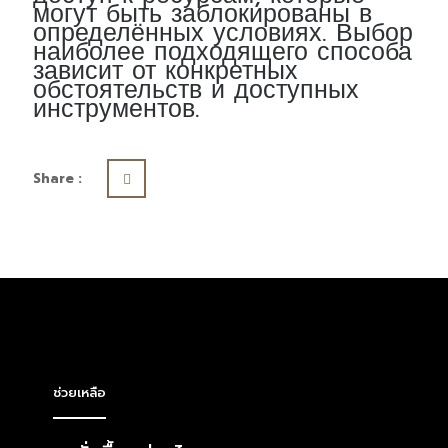
могут быть заблокированы в
определённых условиях. Выбор
наиболее подходящего способа
зависит от конкретных
обстоятельств и доступных
инструментов.
Share :
ช่วยเหลือ