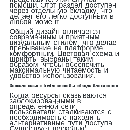
помощи. Этот раздел доступен
через отдельную вкладку, что
делает его легко доступным в
любой момент.
Общий дизайн отличается
современным и приятным
визуальным стилем, что делает
пребывание на платформе
комфортным. Цветовая схема и
шрифты выбраны таким
образом, чтобы обеспечить
максимальную читаемость и
удобство использования.
Зеркало казино Irwin: способы обхода блокировок
Когда ресурсы оказываются
заблокированными в
определённой сети,
пользователи сталкиваются с
необходимостью находить
альтернативные пути доступа.
Существует несколько