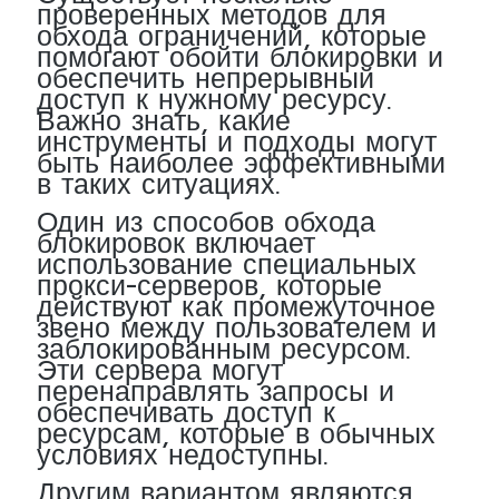
проверенных методов для
обхода ограничений, которые
помогают обойти блокировки и
обеспечить непрерывный
доступ к нужному ресурсу.
Важно знать, какие
инструменты и подходы могут
быть наиболее эффективными
в таких ситуациях.
Один из способов обхода
блокировок включает
использование специальных
прокси-серверов, которые
действуют как промежуточное
звено между пользователем и
заблокированным ресурсом.
Эти сервера могут
перенаправлять запросы и
обеспечивать доступ к
ресурсам, которые в обычных
условиях недоступны.
Другим вариантом являются