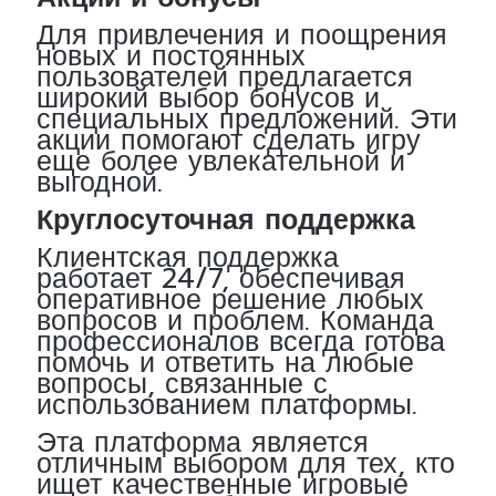
Для привлечения и поощрения
новых и постоянных
пользователей предлагается
широкий выбор бонусов и
специальных предложений. Эти
акции помогают сделать игру
еще более увлекательной и
выгодной.
Круглосуточная поддержка
Клиентская поддержка
работает 24/7, обеспечивая
оперативное решение любых
вопросов и проблем. Команда
профессионалов всегда готова
помочь и ответить на любые
вопросы, связанные с
использованием платформы.
Эта платформа является
отличным выбором для тех, кто
ищет качественные игровые