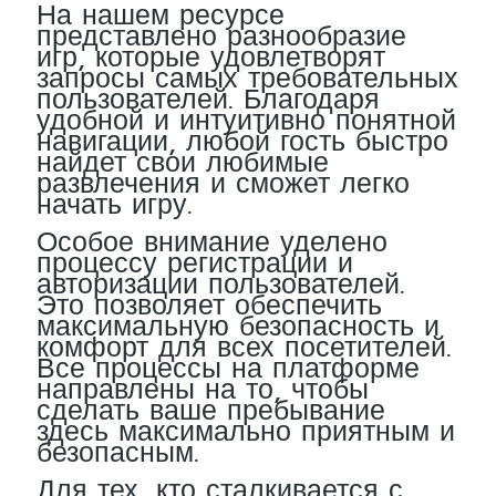
На нашем ресурсе
представлено разнообразие
игр, которые удовлетворят
запросы самых требовательных
пользователей. Благодаря
удобной и интуитивно понятной
навигации, любой гость быстро
найдет свои любимые
развлечения и сможет легко
начать игру.
Особое внимание уделено
процессу регистрации и
авторизации пользователей.
Это позволяет обеспечить
максимальную безопасность и
комфорт для всех посетителей.
Все процессы на платформе
направлены на то, чтобы
сделать ваше пребывание
здесь максимально приятным и
безопасным.
Для тех, кто сталкивается с