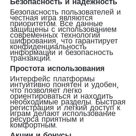
Безопасность и надежность
Безопасность пользователей и
честная игра являются
приоритетом. Все данные
защищены с использованием
современных технологий
шифрования, что гарантирует
конфиденциальность
информации и безопасность
транзакций.
Простота использования
Интерфейс платформы
интуитивно понятен и удобен,
что позволяет легко
ориентироваться и находить
необходимые разделы. Быстрая
регистрация и легкий доступ к
играм делают использование
ресурса приятным и
комфортным.
Акции и бонусы