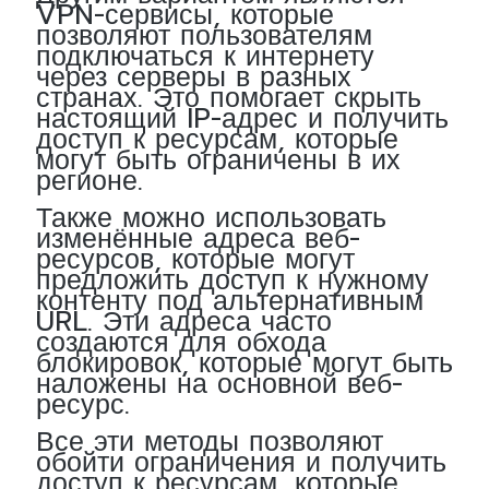
VPN-сервисы, которые
позволяют пользователям
подключаться к интернету
через серверы в разных
странах. Это помогает скрыть
настоящий IP-адрес и получить
доступ к ресурсам, которые
могут быть ограничены в их
регионе.
Также можно использовать
изменённые адреса веб-
ресурсов, которые могут
предложить доступ к нужному
контенту под альтернативным
URL. Эти адреса часто
создаются для обхода
блокировок, которые могут быть
наложены на основной веб-
ресурс.
Все эти методы позволяют
обойти ограничения и получить
доступ к ресурсам, которые