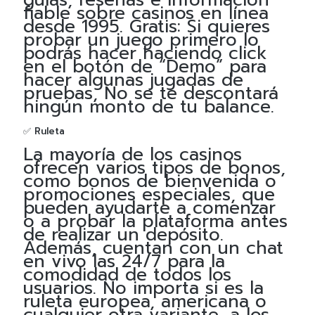
fiable sobre casinos en línea
desde 1995. Gratis: Si quieres
probar un juego primero lo
podrás hacer haciendo click
en el botón de “Demo” para
hacer algunas jugadas de
pruebas, No se te descontará
ningún monto de tu balance.
✅ Ruleta
La mayoría de los casinos
ofrecen varios tipos de bonos,
como bonos de bienvenida o
promociones especiales, que
pueden ayudarte a comenzar
o a probar la plataforma antes
de realizar un depósito.
Además, cuentan con un chat
en vivo las 24/7 para la
comodidad de todos los
usuarios. No importa si es la
ruleta europea, americana o
cualquier otra variante, a los