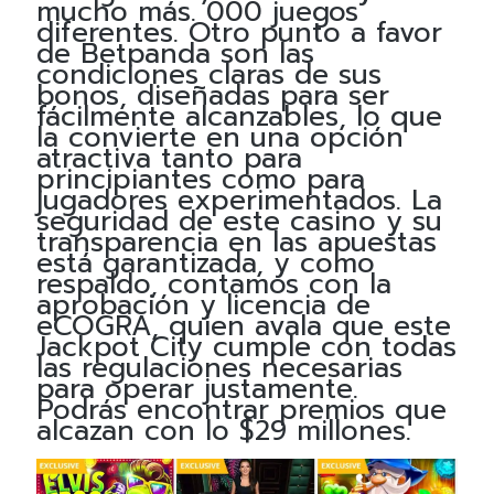
mucho más. 000 juegos
diferentes. Otro punto a favor
de Betpanda son las
condiciones claras de sus
bonos, diseñadas para ser
fácilmente alcanzables, lo que
la convierte en una opción
atractiva tanto para
principiantes como para
jugadores experimentados. La
seguridad de este casino y su
transparencia en las apuestas
está garantizada, y como
respaldo, contamos con la
aprobación y licencia de
eCOGRA, quien avala que este
Jackpot City cumple con todas
las regulaciones necesarias
para operar justamente.
Podrás encontrar premios que
alcazan con lo $29 millones.