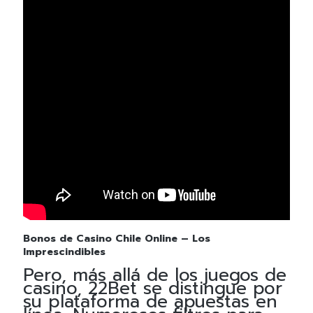
Bonos de Casino Chile Online – Los
Imprescindibles
Pero, más allá de los juegos de
casino, 22Bet se distingue por
su plataforma de apuestas en