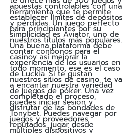
te ofrece más de 300 juegos y
apuestas controlables con una
herramienta que te permite
establecer límites de depósitos
y pérdidas. Un juego perfecto
para principiantes por su
simplicidad es Aviator, uno de
nuestros títulos más populares.
Una buena plataforma debe
contar conbonos para el
casinoy así mejorar la
experiencia de los usuarios en
todo momento, ese es el caso
de Luckia. Si te gustan
nuestros sitios de casino, te va
a encantar nuestra variedad
de juegos de póker. Una vez
completado el proceso,
puedes iniciar sesión y
disfrutar de las bondades de
Tonybet. Puedes navegar por
juegos y proveedores
reputados, jugar desde
múltiples dispositivos y