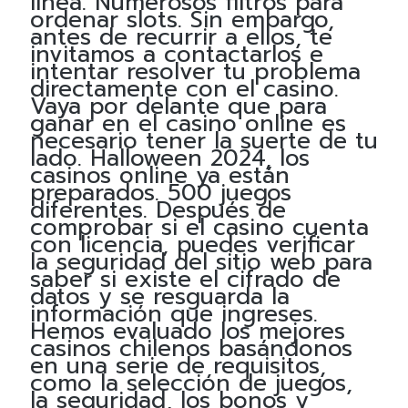
línea. Numerosos filtros para
ordenar slots. Sin embargo,
antes de recurrir a ellos, te
invitamos a contactarlos e
intentar resolver tu problema
directamente con el casino.
Vaya por delante que para
ganar en el casino online es
necesario tener la suerte de tu
lado. Halloween 2024, los
casinos online ya están
preparados. 500 juegos
diferentes. Después de
comprobar si el casino cuenta
con licencia, puedes verificar
la seguridad del sitio web para
saber si existe el cifrado de
datos y se resguarda la
información que ingreses.
Hemos evaluado los mejores
casinos chilenos basándonos
en una serie de requisitos,
como la selección de juegos,
la seguridad, los bonos y