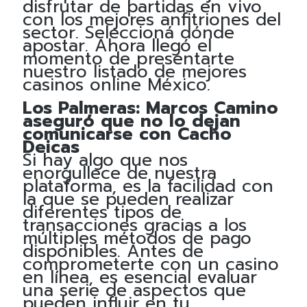
disfrutar de partidas en vivo
con los mejores anfitriones del
sector. Seleccioná dónde
apostar. Ahora llegó el
momento de presentarte
nuestro listado de mejores
casinos online México.
Los Palmeras: Marcos Camino
aseguró que no lo dejan
comunicarse con Cacho
Deicas
Si hay algo que nos
enorgullece de nuestra
plataforma, es la facilidad con
la que se pueden realizar
diferentes tipos de
transacciones gracias a los
múltiples métodos de pago
disponibles. Antes de
comprometerte con un casino
en línea, es esencial evaluar
una serie de aspectos que
pueden influir en tu