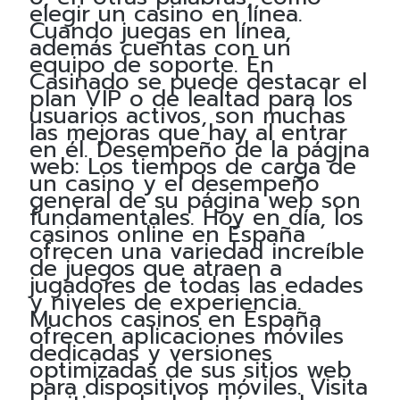
elegir un casino en línea.
Cuando juegas en línea,
además cuentas con un
equipo de soporte. En
Casinado se puede destacar el
plan VIP o de lealtad para los
usuarios activos, son muchas
las mejoras que hay al entrar
en él. Desempeño de la página
web: Los tiempos de carga de
un casino y el desempeño
general de su página web son
fundamentales. Hoy en día, los
casinos online en España
ofrecen una variedad increíble
de juegos que atraen a
jugadores de todas las edades
y niveles de experiencia.
Muchos casinos en España
ofrecen aplicaciones móviles
dedicadas y versiones
optimizadas de sus sitios web
para dispositivos móviles. Visita