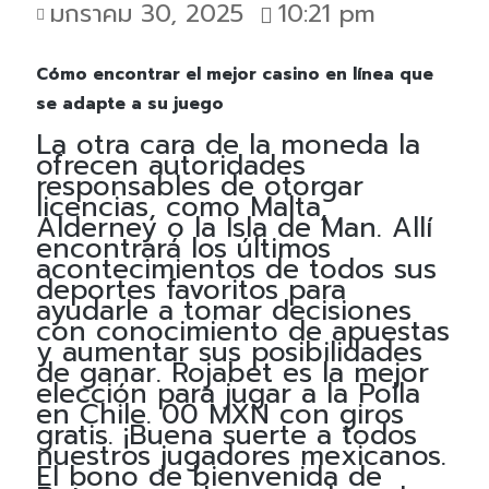
มกราคม 30, 2025
10:21 pm
Cómo encontrar el mejor casino en línea que
se adapte a su juego
La otra cara de la moneda la
ofrecen autoridades
responsables de otorgar
licencias, como Malta,
Alderney o la Isla de Man. Allí
encontrará los últimos
acontecimientos de todos sus
deportes favoritos para
ayudarle a tomar decisiones
con conocimiento de apuestas
y aumentar sus posibilidades
de ganar. Rojabet es la mejor
elección para jugar a la Polla
en Chile. 00 MXN con giros
gratis. ¡Buena suerte a todos
nuestros jugadores mexicanos.
El bono de bienvenida de