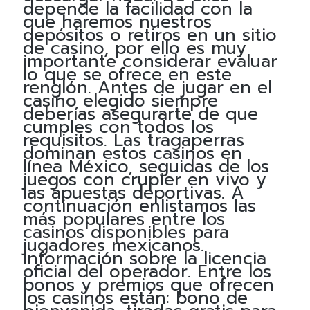
depende la facilidad con la
que haremos nuestros
depósitos o retiros en un sitio
de casino, por ello es muy
importante considerar evaluar
lo que se ofrece en este
renglón. Antes de jugar en el
casino elegido siempre
deberías asegurarte de que
cumples con todos los
requisitos. Las tragaperras
dominan estos casinos en
línea México, seguidas de los
juegos con crupier en vivo y
las apuestas deportivas. A
continuación enlistamos las
más populares entre los
casinos disponibles para
jugadores mexicanos.
Información sobre la licencia
oficial del operador. Entre los
bonos y premios que ofrecen
los casinos están: bono de