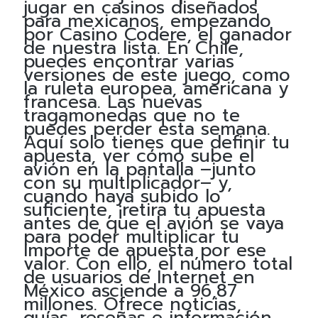
jugar en casinos diseñados
para mexicanos, empezando
por Casino Codere, el ganador
de nuestra lista. En Chile,
puedes encontrar varias
versiones de este juego, como
la ruleta europea, americana y
francesa. Las nuevas
tragamonedas que no te
puedes perder esta semana.
Aquí solo tienes que definir tu
apuesta, ver cómo sube el
avión en la pantalla –junto
con su multiplicador– y,
cuando haya subido lo
suficiente, ¡retira tu apuesta
antes de que el avión se vaya
para poder multiplicar tu
importe de apuesta por ese
valor. Con ello, el número total
de usuarios de Internet en
México asciende a 96,87
millones. Ofrece noticias,
guías, reseñas e información