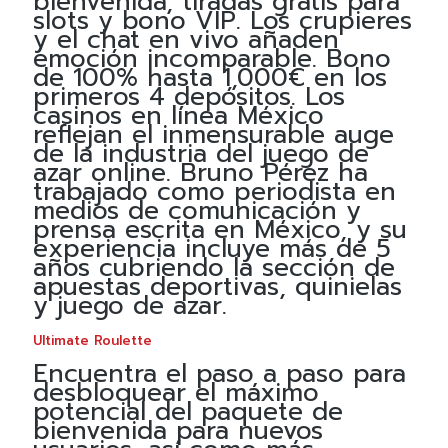
bienvenida, tiradas gratis para
slots y bono VIP. Los crupieres
y el chat en vivo añaden
emoción incomparable. Bono
de 100% hasta 1,000€ en los
primeros 4 depósitos. Los
casinos en línea México
reflejan el inmensurable auge
de la industria del juego de
azar online. Bruno Pérez ha
trabajado como periodista en
medios de comunicación y
prensa escrita en México, y su
experiencia incluye más de 5
años cubriendo la sección de
apuestas deportivas, quinielas
y juego de azar.
Ultimate Roulette
Encuentra el paso a paso para
desbloquear el máximo
potencial del paquete de
bienvenida para nuevos