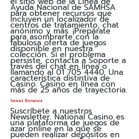
el sitio web de la Línea de
Ayuda Nacional de SAMHSA
para obtener recursos que
incluyen un localizador de
centros de tratamiento, chat
anónimo y más. ¡Prepárate
para asombrarte con la
fabulosa oferta de juegos
disponible en nuestra
colección. Si el problema
persiste, contacta a Soporte a
través del chat en línea o
llamando al 01 705 4440. Una
característica distintiva de
Casino. Casino en línea con
más de 25 años de trayectoria.
Sweet Bonanza
Suscríbete a nuestros
Newsletter. National Casino es
una plataforma de juegos de
azar online en la que se
pueden realizar depósitos en