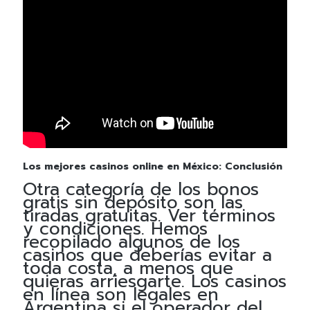
Los mejores casinos online en México: Conclusión
Otra categoría de los bonos
gratis sin depósito son las
tiradas gratuitas. Ver términos
y condiciones. Hemos
recopilado algunos de los
casinos que deberías evitar a
toda costa, a menos que
quieras arriesgarte. Los casinos
en línea son legales en
Argentina si el operador del