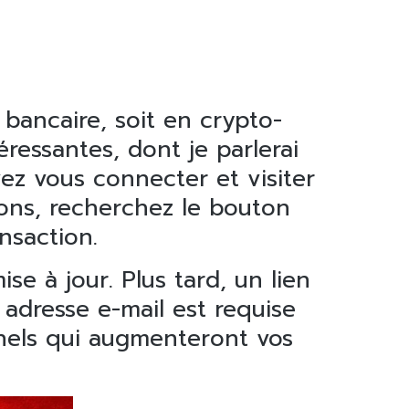
 bancaire, soit en crypto-
ressantes, dont je parlerai
ez vous connecter et visiter
ions, recherchez le bouton
nsaction.
e à jour. Plus tard, un lien
 adresse e-mail est requise
nels qui augmenteront vos