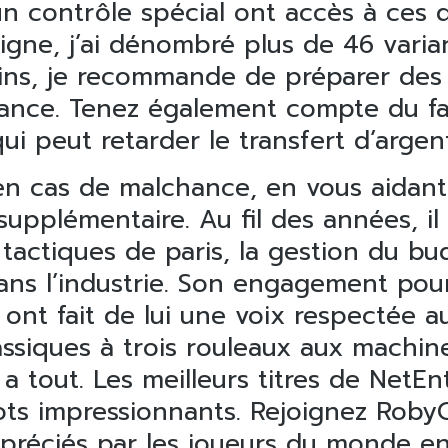
d’un contrôle spécial ont accès à ces
gne, j’ai dénombré plus de 46 varian
gains, je recommande de préparer de
avance. Tenez également compte du f
ui peut retarder le transfert d’argent
en cas de malchance, en vous aidant
supplémentaire. Au fil des années, il
s tactiques de paris, la gestion du bu
ans l’industrie. Son engagement pour
ont fait de lui une voix respectée 
assiques à trois rouleaux aux machi
 tout. Les meilleurs titres de NetEnt
ots impressionnants. Rejoignez Roby
ppréciés par les joueurs du monde ent