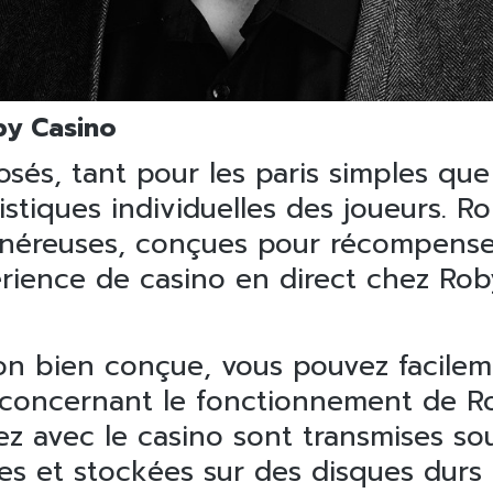
by Casino
sés, tant pour les paris simples que 
istiques individuelles des joueurs.
énéreuses, conçues pour récompense
périence de casino en direct chez Ro
ion bien conçue, vous pouvez facile
 concernant le fonctionnement de Ro
ez avec le casino sont transmises s
es et stockées sur des disques durs 