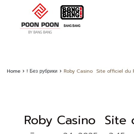
Home
! Без рубрики
Roby Casino ️ Site officiel d
Roby Casino ️ Site