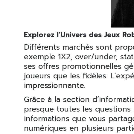
Explorez l’Univers des Jeux Ro
Différents marchés sont propo
exemple 1X2, over/under, stat
ses offres promotionnelles g
joueurs que les fidèles. L’ex
impressionnante.
Grâce à la section d’informat
presque toutes les questions
informations que vous partag
numériques en plusieurs parti