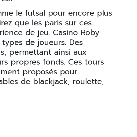
mme le futsal pour encore plus
rez que les paris sur ces
rience de jeu. Casino Roby
 types de joueurs. Des
s, permettant ainsi aux
urs propres fonds. Ces tours
rement proposés pour
bles de blackjack, roulette,