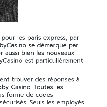
pour les paris express, par
 RobyCasino se démarque par
r aussi bien les nouveaux
byCasino est particulièrement
ment trouver des réponses à
by Casino. Toutes les
ous forme de codes
sécurisés. Seuls les employés