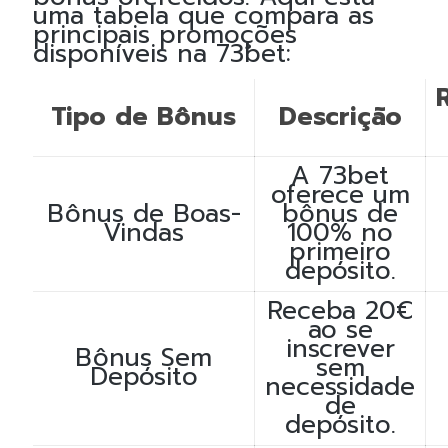
uma tabela que compara as
principais promoções
disponíveis na 73bet:
Tipo de Bônus
Descrição
A 73bet
oferece um
Bônus de Boas-
bônus de
Vindas
100% no
primeiro
depósito.
Receba 20€
ao se
inscrever
Bônus Sem
sem
Depósito
necessidade
de
depósito.