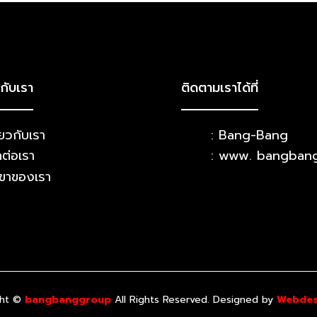
วกับเรา
ติดตามเราได้ที่
่ยวกับเรา
: Bang-Bang
ดต่อเรา
: www. bangban
ขาของเรา
ght ©
All Rights Reserved. Designed by
bangbanggroup
Webdes