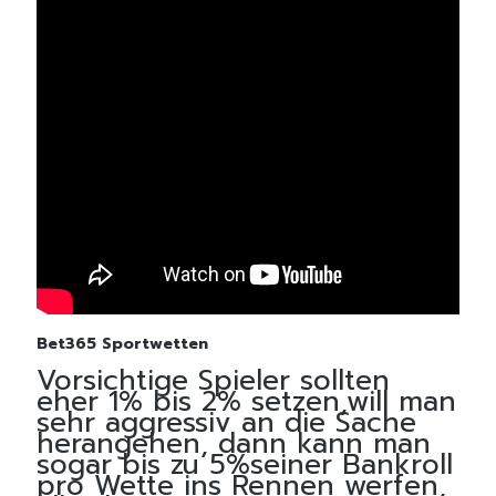
Bet365 Sportwetten
Vorsichtige Spieler sollten
eher 1% bis 2% setzen,will man
sehr aggressiv an die Sache
herangehen, dann kann man
sogar bis zu 5%seiner Bankroll
pro Wette ins Rennen werfen,