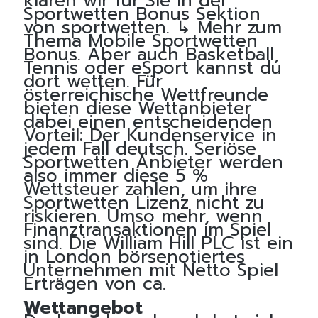
klären wir für Sie in der
Sportwetten Bonus Sektion
von sportwetten. ↳ Mehr zum
Thema Mobile Sportwetten
Bonus. Aber auch Basketball,
Tennis oder eSport kannst du
dort wetten. Für
österreichische Wettfreunde
bieten diese Wettanbieter
dabei einen entscheidenden
Vorteil: Der Kundenservice in
jedem Fall deutsch. Seriöse
Sportwetten Anbieter werden
also immer diese 5 %
Wettsteuer zahlen, um ihre
Sportwetten Lizenz nicht zu
riskieren. Umso mehr, wenn
Finanztransaktionen im Spiel
sind. Die William Hill PLC ist ein
in London börsenotiertes
Unternehmen mit Netto Spiel
Erträgen von ca.
Wettangebot