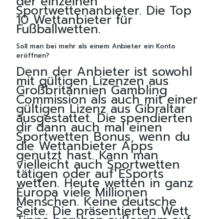
der einzelnen
Sportwettenanbieter. Die Top
10 Wettanbieter für
Fußballwetten.
Soll man bei mehr als einem Anbieter ein Konto
eröffnen?
Denn der Anbieter ist sowohl
mit gültigen Lizenzen aus
Großbritannien Gambling
Commission als auch mit einer
gültigen Lizenz aus Gibraltar
ausgestattet. Die spendierten
dir dann auch mal einen
Sportwetten Bonus, wenn du
die Wettanbieter Apps
genutzt hast. Kann man
vielleicht auch Sportwetten
tätigen oder auf ESports
wetten. Heute wetten in ganz
Europa viele Millionen
Menschen. Keine deutsche
Seite. Die präsentierten Wett