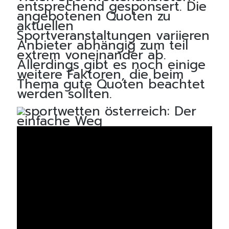
entsprechend gesponsert. Die
angebotenen Quoten zu
aktuellen
Sportveranstaltungen variieren
Anbieter abhängig zum teil
extrem voneinander ab.
Allerdings gibt es noch einige
weitere Faktoren, die beim
Thema gute Quoten beachtet
werden sollten.