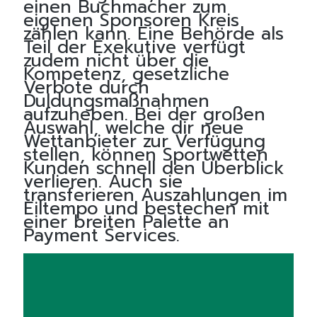
einen Buchmacher zum
eigenen Sponsoren Kreis
zählen kann. Eine Behörde als
Teil der Exekutive verfügt
zudem nicht über die
Kompetenz, gesetzliche
Verbote durch
Duldungsmaßnahmen
aufzuheben. Bei der großen
Auswahl, welche dir neue
Wettanbieter zur Verfügung
stellen, können Sportwetten
Kunden schnell den Überblick
verlieren. Auch sie
transferieren Auszahlungen im
Eiltempo und bestechen mit
einer breiten Palette an
Payment Services.