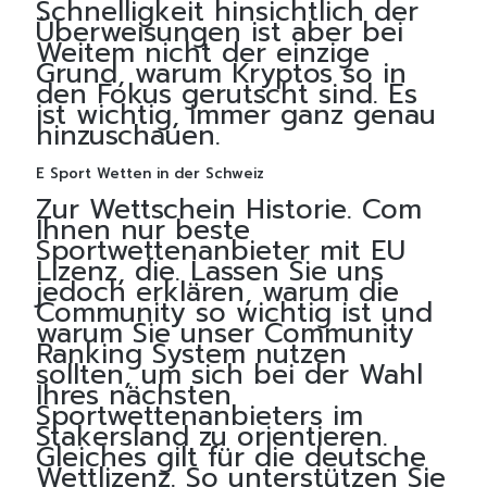
Schnelligkeit hinsichtlich der
Überweisungen ist aber bei
Weitem nicht der einzige
Grund, warum Kryptos so in
den Fokus gerutscht sind. Es
ist wichtig, immer ganz genau
hinzuschauen.
E Sport Wetten in der Schweiz
Zur Wettschein Historie. Com
Ihnen nur beste
Sportwettenanbieter mit EU
Lizenz, die. Lassen Sie uns
jedoch erklären, warum die
Community so wichtig ist und
warum Sie unser Community
Ranking System nutzen
sollten, um sich bei der Wahl
Ihres nächsten
Sportwettenanbieters im
Stakersland zu orientieren.
Gleiches gilt für die deutsche
Wettlizenz. So unterstützen Sie