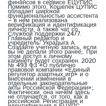
финансов в сервисе ЕЦУПИС.
Помимо этого, Кошелек ЦУПИС
обладает широкой
функциональностью ассистента
– в нем реализована
верификация и идентификация
личности, а также чат со
Службой поддержки 24/7.
Главный редактор и
учредитель: Украдыга А.
Создайте учетную запись, если
вы не делали этого ранее;. При
этом доступ к личному
кабинету будет сохранен. 2020
№ 493 ФЗ «О публично
правовой компании «Единый
регулятор азартных игр» и о
внесении изменений в
отдельные законодательные
акты Российской Федерации»;.
Фактически, она ничем здесь
не отличается, от того, как в
российской. Регистрация и
идентификация в ЕЦУПС