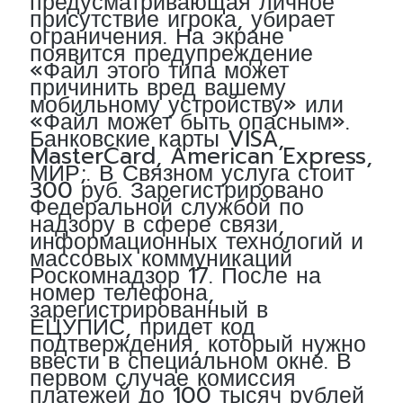
предусматривающая личное
присутствие игрока, убирает
ограничения. На экране
появится предупреждение
«Файл этого типа может
причинить вред вашему
мобильному устройству» или
«Файл может быть опасным».
Банковские карты VISA,
MasterCard, American Express,
МИР;. В Связном услуга стоит
300 руб. Зарегистрировано
Федеральной службой по
надзору в сфере связи,
информационных технологий и
массовых коммуникаций
Роскомнадзор 17. После на
номер телефона,
зарегистрированный в
ЕЦУПИС, придет код
подтверждения, который нужно
ввести в специальном окне. В
первом случае комиссия
платежей до 100 тысяч рублей