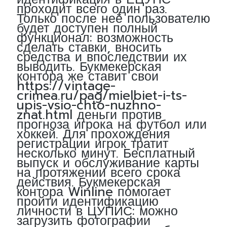
проходит всего один раз.
Только после неё пользователю
будет доступен полный
функционал: возможность
сделать ставки, вносить
средства и впоследствии их
выводить. Букмекерская
контора же ставит свои
https://vintage-
crimea.ru/pag/mielbiet-i-ts-
upis-vsio-chto-nuzhno-
znat.html
деньги против
прогноза игрока на футбол или
хоккей. Для прохождения
регистрации игрок тратит
несколько минут. Бесплатный
выпуск и обслуживание карты
на протяжении всего срока
действия. Букмекерская
контора Winline помогает
пройти идентификацию
личности в ЦУПИС: можно
загрузить фотографии