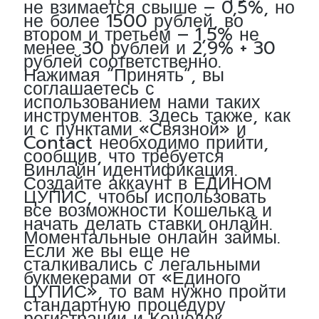
не взимается свыше – 0,5%, но
не более 1500 рублей, во
втором и третьем – 1,5% не
менее 30 рублей и 2,9% + 30
рублей соответственно.
Нажимая “Принять”, вы
соглашаетесь с
использованием нами таких
инструментов. Здесь также, как
и с пунктами «Связной» и
Contact необходимо прийти,
сообщив, что требуется
Винлайн идентификация.
Создайте аккаунт в ЕДИНОМ
ЦУПИС, чтобы использовать
все возможности Кошелька и
начать делать ставки онлайн.
Моментальные онлайн займы.
Если же вы еще не
сталкивались с легальными
букмекерами от «Единого
ЦУПИС», то вам нужно пройти
стандартную процедуру