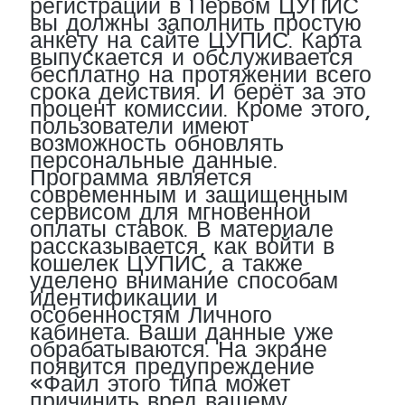
регистрации в Первом ЦУПИС
вы должны заполнить простую
анкету на сайте ЦУПИС. Карта
выпускается и обслуживается
бесплатно на протяжении всего
срока действия. И берёт за это
процент комиссии. Кроме этого,
пользователи имеют
возможность обновлять
персональные данные.
Программа является
современным и защищенным
сервисом для мгновенной
оплаты ставок. В материале
рассказывается, как войти в
кошелек ЦУПИС, а также
уделено внимание способам
идентификации и
особенностям Личного
кабинета. Ваши данные уже
обрабатываются. На экране
появится предупреждение
«Файл этого типа может
причинить вред вашему