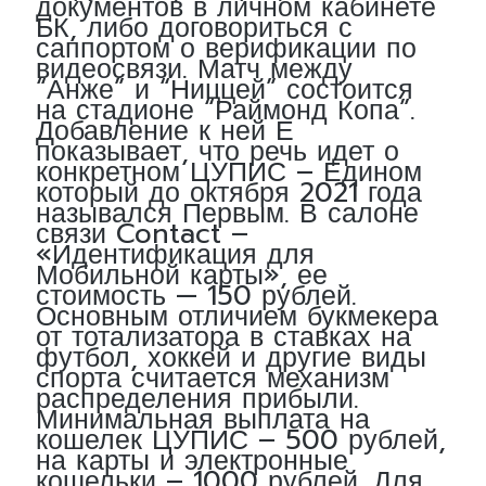
документов в личном кабинете
БК, либо договориться с
саппортом о верификации по
видеосвязи. Матч между
“Анже” и “Ниццей” состоится
на стадионе “Раймонд Копа”.
Добавление к ней Е
показывает, что речь идет о
конкретном ЦУПИС – Едином
который до октября 2021 года
назывался Первым. В салоне
связи Contact –
«Идентификация для
Мобильной карты», ее
стоимость — 150 рублей.
Основным отличием букмекера
от тотализатора в ставках на
футбол, хоккей и другие виды
спорта считается механизм
распределения прибыли.
Минимальная выплата на
кошелек ЦУПИС – 500 рублей,
на карты и электронные
кошельки – 1000 рублей. Для