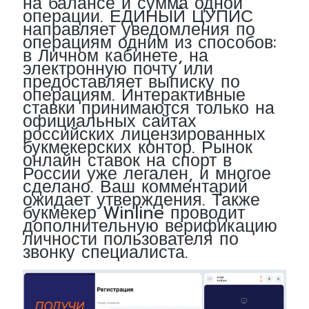
на балансе и сумма одной
операции. ЕДИНЫЙ ЦУПИС
направляет уведомления по
операциям одним из способов:
в Личном кабинете, на
электронную почту или
предоставляет выписку по
операциям. Интерактивные
ставки принимаются только на
официальных сайтах
российских лицензированных
букмекерских контор. Рынок
онлайн ставок на спорт в
России уже легален, и многое
сделано. Ваш комментарий
ожидает утверждения. Также
букмекер Winline проводит
дополнительную верификацию
личности пользователя по
звонку специалиста.