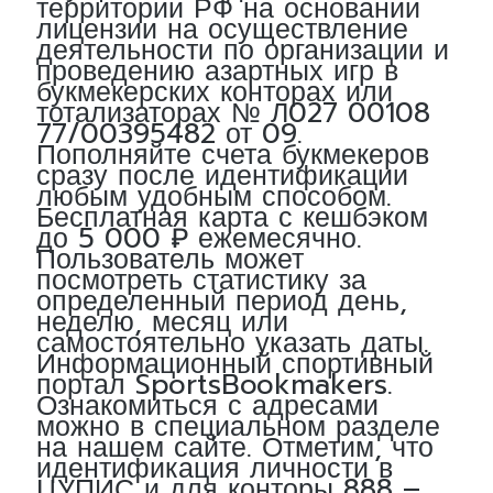
территории РФ на основании
лицензии на осуществление
деятельности по организации и
проведению азартных игр в
букмекерских конторах или
тотализаторах № Л027 00108
77/00395482 от 09.
Пополняйте счета букмекеров
сразу после идентификации
любым удобным способом.
Бесплатная карта с кешбэком
до 5 000 ₽ ежемесячно.
Пользователь может
посмотреть статистику за
определенный период день,
неделю, месяц или
самостоятельно указать даты.
Информационный спортивный
портал SportsBookmakers.
Ознакомиться с адресами
можно в специальном разделе
на нашем сайте. Отметим, что
идентификация личности в
ЦУПИС и для конторы 888 –