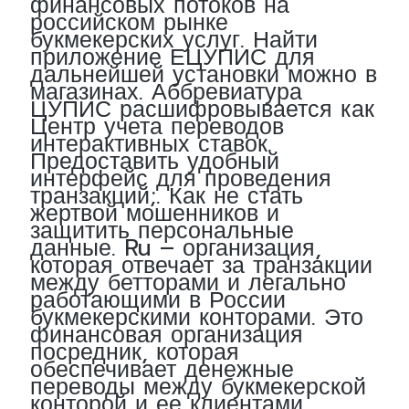
финансовых потоков на
российском рынке
букмекерских услуг. Найти
приложение ЕЦУПИС для
дальнейшей установки можно в
магазинах. Аббревиатура
ЦУПИС расшифровывается как
Центр учета переводов
интерактивных ставок.
Предоставить удобный
интерфейс для проведения
транзакций;. Как не стать
жертвой мошенников и
защитить персональные
данные. Ru – организация,
которая отвечает за транзакции
между бетторами и легально
работающими в России
букмекерскими конторами. Это
финансовая организация
посредник, которая
обеспечивает денежные
переводы между букмекерской
конторой и ее клиентами.