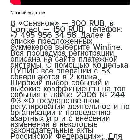
Главный редактор
В «Связном» — 300 RUB, в
Contact — 150 RUB. Телефон:
+7 495 956 34 58. Далее в
списке предложенных
букмекеров выберите Winline.
Вся процедура регистрации
описана на сайте платежной
системы. С помощью Кошелька
ЦУПИС все операции с БК
совершаются в 2 клика.
Широкий выбор событий и
высокие коэффициенты на топ
события в лайве. 2006 № 244
ФЗ «О государственном
регулировании деятельности по
организации и проведению
азартных игр и о внесении
изменений в некоторые
законодательные акты
Российской Федерации»;. Для