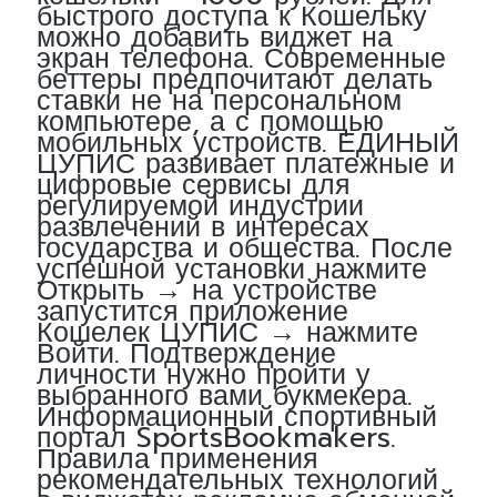
быстрого доступа к Кошельку
можно добавить виджет на
экран телефона. Современные
беттеры предпочитают делать
ставки не на персональном
компьютере, а с помощью
мобильных устройств. ЕДИНЫЙ
ЦУПИС развивает платежные и
цифровые сервисы для
регулируемой индустрии
развлечений в интересах
государства и общества. После
успешной установки нажмите
Открыть → на устройстве
запустится приложение
Кошелек ЦУПИС → нажмите
Войти. Подтверждение
личности нужно пройти у
выбранного вами букмекера.
Информационный спортивный
портал SportsBookmakers.
Правила применения
рекомендательных технологий