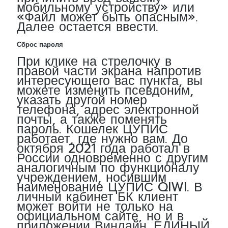
мобильному устройству» или
«Файл может быть опасным».
Далее остается ввести.
Сброс пароля
При клике на стрелочку в
правой части экрана напротив
интересующего вас пункта, вы
можете изменить псевдоним,
указать другой номер
телефона, адрес электронной
почты, а также поменять
пароль. Кошелек ЦУПИС
работает, где нужно вам. До
октября 2021 года работал в
России одновременно с другим
аналогичным по функционалу
учреждением, носившим
наименование ЦУПИС QIWI. В
личный кабинет БК клиент
может войти не только на
официальном сайте, но и в
приложении Винлайн. ЕДИНЫЙ