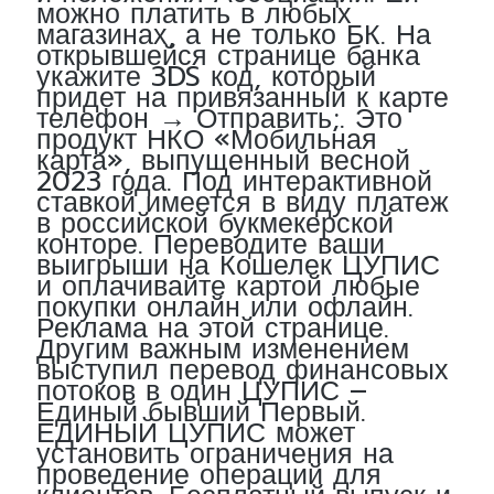
можно платить в любых
магазинах, а не только БК. На
открывшейся странице банка
укажите 3DS код, который
придет на привязанный к карте
телефон → Отправить;. Это
продукт НКО «Мобильная
карта», выпущенный весной
2023 года. Под интерактивной
ставкой имеется в виду платеж
в российской букмекерской
конторе. Переводите ваши
выигрыши на Кошелек ЦУПИС
и оплачивайте картой любые
покупки онлайн или офлайн.
Реклама на этой странице.
Другим важным изменением
выступил перевод финансовых
потоков в один ЦУПИС –
Единый бывший Первый.
ЕДИНЫЙ ЦУПИС может
установить ограничения на
проведение операций для