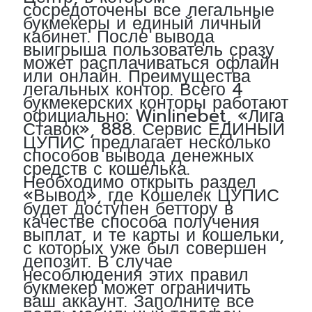
сосредоточены все легальные
букмекеры и единый личный
кабинет. После вывода
выигрыша пользователь сразу
может расплачиваться офлайн
или онлайн. Преимущества
легальных контор. Всего 4
букмекерских конторы работают
официально: Winlinebet, «Лига
Ставок», 888. Сервис ЕДИНЫЙ
ЦУПИС предлагает несколько
способов вывода денежных
средств с кошелька.
Необходимо открыть раздел
«Вывод», где Кошелек ЦУПИС
будет доступен беттору в
качестве способа получения
выплат, и те карты и кошельки,
с которых уже был совершен
депозит. В случае
несоблюдения этих правил
букмекер может ограничить
ваш аккаунт. Заполните все