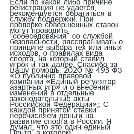
Если по какой либо причине
регистрация не удается,
рекомендуется обратиться в
службу поддержки. При
проверке совершенных ставок
могут проводить
“собеседования” со службой
безопасности, расспрашивать о
принципе выбора тех или иных
исходов, о правилах вида
спорта, на который ставил
игрок и так далее. Спасибо за
Вашу помощь. 2020 № 493 ФЗ
«О публично правовой
компании «Единый регулятор
азартных игр» и о внесении
изменений в отдельные
законодательные акты
Российской Федерации»;. С
каждой принятой ставки
перечисляем деньги на
развитие спорта в России. Я
думал, что это один единый
Центр, в котором