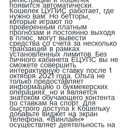
регистрации и Кошелек
появится автоматически.
Кошелек ЦУПИС работает, где
нужно вам. Но бетторы,
которые играют по
проверенным платным
прогнозам и постоянно выходя
в плюс, могут вывести
средства со счета за несколько
транзакций в рамках
установленных лимитов. Без
личного кабинета ЕЦУПС вы не
сможете совершить
интерактивную ставку после 1
октября 2021 года. Ольга не
только предоставляет
информацию о букмекерских
операциях, но и является
знатоком обучающего контента
по ставкам на спорт. Для
быстрого доступа к Кошельку
добавьте виджет на экран
телефона. «Винлайн»
осуществляет деятельность на