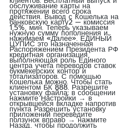
клиентов. Бесплатный выпуск и
обслуживание карты на
протяжении всего срока
действия. Вывод с Кошелька на
банковскую карту2 — комиссия
1,5%, мин. Теперь указываем
нужную сумму пополнения и
нажимаем «Далее». ЕДИНЫЙ
ЦУПИС это назначенная
Распоряжением Президента РФ
кредитная организация,
выполняющая роль Единого
центра учета переводов ставок
букмекерских контор и
тотализаторов. С помощью
Кошелька можно. Чтобы стать
клиентом БК 888. Разрешите
установку файла: в сообщении
нажмите Настройки → в
открывшейся вкладке напротив
пункта Разрешить установку
приложений переведите
ползунок вправо → нажмите
Назад, чтобы продолжить