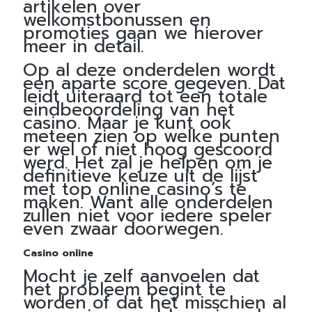
artikelen over
welkomstbonussen en
promoties gaan we hierover
meer in detail.
Op al deze onderdelen wordt
een aparte score gegeven. Dat
leidt uiteraard tot een totale
eindbeoordeling van het
casino. Maar je kunt ook
meteen zien op welke punten
er wel of niet hoog gescoord
werd. Het zal je helpen om je
definitieve keuze uit de lijst
met top online casino’s te
maken. Want alle onderdelen
zullen niet voor iedere speler
even zwaar doorwegen.
Casino online
Mocht je zelf aanvoelen dat
het probleem begint te
worden of dat het misschien al