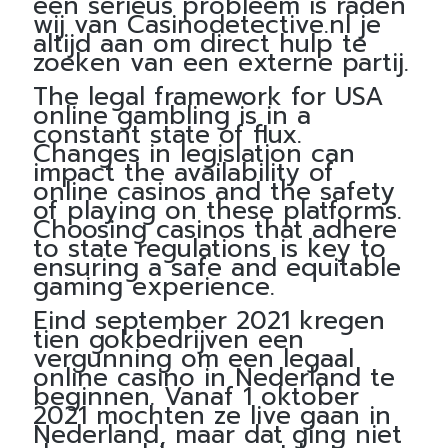
een serieus probleem is raden
wij van Casinodetective.nl je
altijd aan om direct hulp te
zoeken van een externe partij.
The legal framework for USA
online gambling is in a
constant state of flux.
Changes in legislation can
impact the availability of
online casinos and the safety
of playing on these platforms.
Choosing casinos that adhere
to state regulations is key to
ensuring a safe and equitable
gaming experience.
Eind september 2021 kregen
tien gokbedrijven een
vergunning om een legaal
online casino in Nederland te
beginnen. Vanaf 1 oktober
2021 mochten ze live gaan in
Nederland, maar dat ging niet