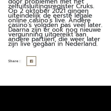
door problemen met het
zelfuitsluitingsregister Cruks.
Op 2 oktober 2021 gingen
uiteindelijk de eerste legale
online casino’s live. Andere
casino’s volgden pas veel later.
Daarna zijn er ook nog nieuwe
vergunning uitgereikt aan
andere partijen, die weer later
zijn live gegaan in Nederland.
Share :