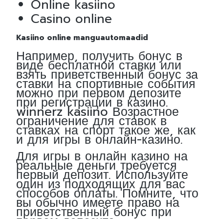
Online kasiino
Casino online
Kasiino online manguautomaadid
Например, получить бонус в
виде бесплатной ставки или
взять приветственный бонус за
ставки на спортивные события
можно при первом депозите
при регистрации в казино.
winnerz kasiino
Возрастное
ограничение для ставок в
ставках на спорт такое же, как
и для игры в онлайн-казино.
Для игры в онлайн казино на
реальные деньги требуется
первый депозит. Используйте
один из подходящих для вас
способов оплаты. Помните, что
вы обычно имеете право на
приветственный бонус при