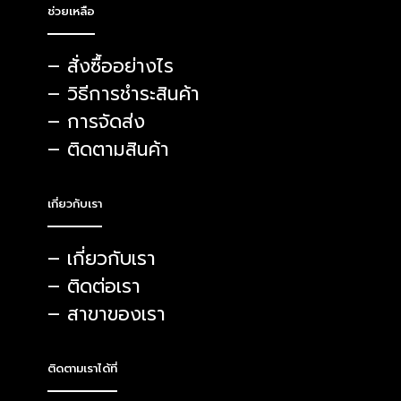
ช่วยเหลือ
– สั่งซื้ออย่างไร
– วิธีการชำระสินค้า
– การจัดส่ง
– ติดตามสินค้า
เกี่ยวกับเรา
– เกี่ยวกับเรา
– ติดต่อเรา
– สาขาของเรา
ติดตามเราได้ที่