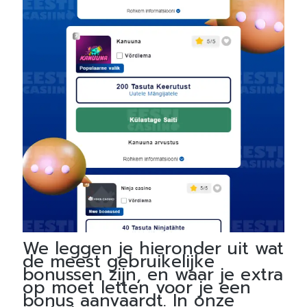
We leggen je hieronder uit wat
de meest gebruikelijke
bonussen zijn, en waar je extra
op moet letten voor je een
bonus aanvaardt. In onze