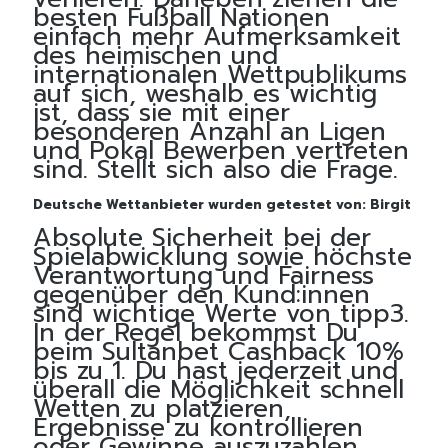
besten Fußball Nationen
einfach mehr Aufmerksamkeit
des heimischen und
internationalen Wettpublikums
auf sich, weshalb es wichtig
ist, dass sie mit einer
besonderen Anzahl an Ligen
und Pokal Bewerben vertreten
sind. Stellt sich also die Frage.
Deutsche Wettanbieter wurden getestet von: Birgit
Absolute Sicherheit bei der
Spielabwicklung sowie höchste
Verantwortung und Fairness
gegenüber den Kund:innen
sind wichtige Werte von tipp3.
In der Regel bekommst Du
beim Sultanbet Cashback 10%
bis zu 1. Du hast jederzeit und
überall die Möglichkeit schnell
Wetten zu platzieren,
Ergebnisse zu kontrollieren
oder Gewinne auszuzahlen.