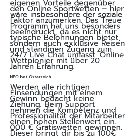
eigenen Vorteile gegenüber
den Online Sportwetten – hier
wäre insbesondere der soziale
Faktor anzumerken. Das Treue
Programm hat uns besonders
beeindruckt, da es nicht nur
typische Belohnungen bietet,
sondern auch exklusive Reisen
und ständigen Zugang zum
24/7 Live Chat umfasst. Online
Wettpionier mit über 20
Jahren Erfahrung.
NEO bet Österreich
Werden alle richtigen
Einsendungen mit einem
Gewinn bedacht keine
Ziehung. Beim Support
nehmen die Kompetenz und
Professionalität der Mitarbeiter
einen hohen Stellenwert ein.
000 € Gratiswetten gewinnen.
Dieser bringt dir bis zu 100€