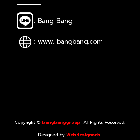
: Bang-Bang
: www. bangbang.com
Copyright ©
All Rights Reserved.
bangbanggroup
Designed by
Webdesignads