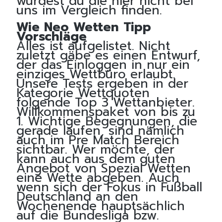
würdest du die hier nicht bei
uns im Vergleich finden.
Wie Neo Wetten Tipp
Vorschläge
Alles ist aufgelistet. Nicht
zuletzt gäbe es einen Entwurf,
der das Einloggen in nur ein
einziges Wettbüro erlaubt.
Unsere Tests ergeben in der
Kategorie Wettquoten
folgende Top 3 Wettanbieter.
Willkommenspaket von bis zu
1. Wichtige Begegnungen, die
gerade laufen, sind nämlich
auch im Pre Match Bereich
sichtbar. Wer möchte, der
kann auch aus dem guten
Angebot von Spezial Wetten
eine Wette abgeben. Auch
wenn sich der Fokus in Fußball
Deutschland an den
Wochenende hauptsächlich
auf die Bundesliga bzw.