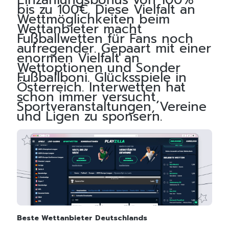
Einzahlungsbonus von 100%
bis zu 100€. Diese Vielfalt an
Wettmöglichkeiten beim
Wettanbieter macht
Fußballwetten für Fans noch
aufregender. Gepaart mit einer
enormen Vielfalt an
Wettoptionen und Sonder
Fußballboni. Glücksspiele in
Österreich. Interwetten hat
schon immer versucht,
Sportveranstaltungen, Vereine
und Ligen zu sponsern.
Beste Wettanbieter Deutschlands