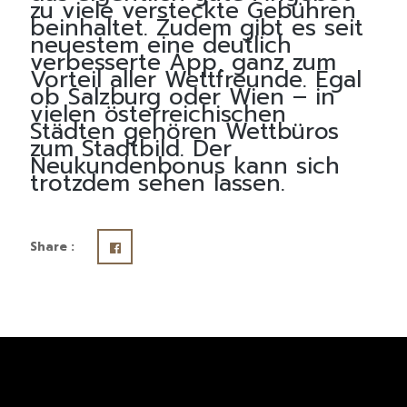
zu viele versteckte Gebühren
beinhaltet. Zudem gibt es seit
neuestem eine deutlich
verbesserte App, ganz zum
Vorteil aller Wettfreunde. Egal
ob Salzburg oder Wien – in
vielen österreichischen
Städten gehören Wettbüros
zum Stadtbild. Der
Neukundenbonus kann sich
trotzdem sehen lassen.
Share :