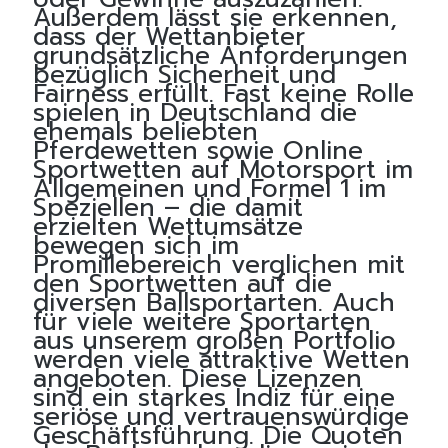
Außerdem lässt sie erkennen,
dass der Wettanbieter
grundsätzliche Anforderungen
bezüglich Sicherheit und
Fairness erfüllt. Fast keine Rolle
spielen in Deutschland die
ehemals beliebten
Pferdewetten sowie Online
Sportwetten auf Motorsport im
Allgemeinen und Formel 1 im
Speziellen – die damit
erzielten Wettumsätze
bewegen sich im
Promillebereich verglichen mit
den Sportwetten auf die
diversen Ballsportarten. Auch
für viele weitere Sportarten
aus unserem großen Portfolio
werden viele attraktive Wetten
angeboten. Diese Lizenzen
sind ein starkes Indiz für eine
seriöse und vertrauenswürdige
Geschäftsführung. Die Quoten