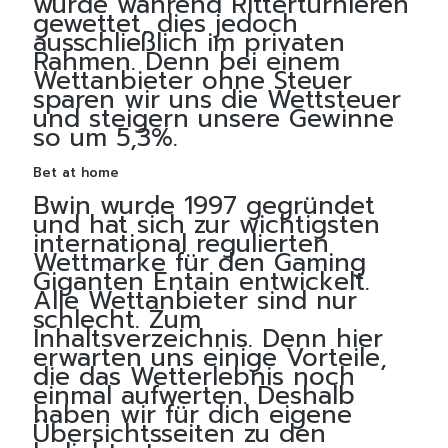
wurde während Ritterturnieren
gewettet, dies jedoch
ausschließlich im privaten
Rahmen. Denn bei einem
Wettanbieter ohne Steuer
sparen wir uns die Wettsteuer
und steigern unsere Gewinne
so um 5,3%.
Bet at home
Bwin wurde 1997 gegründet
und hat sich zur wichtigsten
international regulierten
Wettmarke für den Gaming
Giganten Entain entwickelt.
Alle Wettanbieter sind nur
schlecht. Zum
Inhaltsverzeichnis. Denn hier
erwarten uns einige Vorteile,
die das Wetterlebnis noch
einmal aufwerten. Deshalb
haben wir für dich eigene
Übersichtsseiten zu den