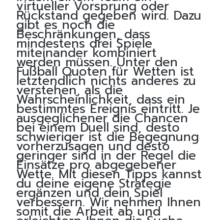
virtueller Vorsprung oder
Rückstand gegeben wird. Dazu
gibt es noch die
Beschränkungen, dass
mindestens drei Spiele
miteinander kombiniert
werden müssen. Unter den
Fußball Quoten für Wetten ist
letztendlich nichts anderes zu
verstehen, als die
Wahrscheinlichkeit, dass ein
bestimmtes Ereignis eintritt. Je
ausgeglichener die Chancen
bei einem Duell sind, desto
schwieriger ist die Begegnung
vorherzusagen und desto
geringer sind in der Regel die
Einsätze pro abgegebener
Wette. Mit diesen Tipps kannst
du deine eigene Strategie
ergänzen und dein Spiel
verbessern. Wir nehmen Ihnen
somit die Arbeit ab und