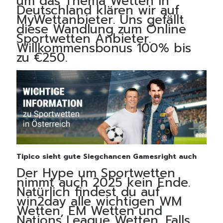
um das Thema Wetten in
Deutschland klären wir auf
MyWettanbieter. Uns gefällt
diese Wandlung zum Online
Sportwetten Anbieter.
Willkommensbonus 100% bis
zu €250.
Tipico sieht gute Siegchancen Gamesright auch
Der Hype um Sportwetten
nimmt auch 2025 kein Ende.
Natürlich findest du auf
win2day alle wichtigen WM
Wetten, EM Wetten und
Nations League Wetten. Falls