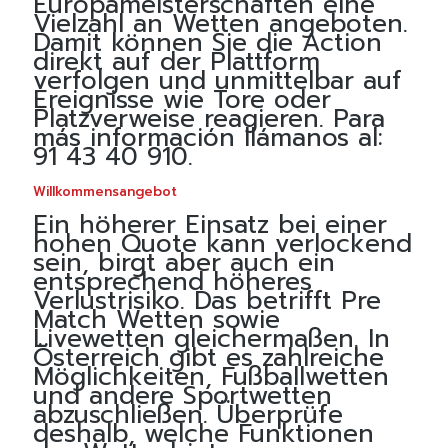
Europameisterschaften eine
Vielzahl an Wetten angeboten.
Damit können Sie die Action
direkt auf der Plattform
verfolgen und unmittelbar auf
Ereignisse wie Tore oder
Platzverweise reagieren. Para
más información llámanos al:
91 43 40 910.
Willkommensangebot
Ein höherer Einsatz bei einer
hohen Quote kann verlockend
sein, birgt aber auch ein
entsprechend höheres
Verlustrisiko. Das betrifft Pre
Match Wetten sowie
Livewetten gleichermaßen. In
Österreich gibt es zahlreiche
Möglichkeiten, Fußballwetten
und andere Sportwetten
abzuschließen. Überprüfe
deshalb, welche Funktionen