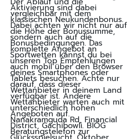
Der Ablauf und die
Aktivierung sind dabei
vergleichbar mit dem
klassischen Neukundenbonus.
Dabei achten wir nicht nur auf
die Höhe der Bonussumme,
sondern auch auf die
Bonusbedingungen. Das
komplette Angebot an
Sportwetten kannst du bei
unseren Top Empfehlungen
auch mobil über den Browser
deines Smartphones oder
Tablets besuchen. Achte nur
darauf, dass dieser
Wettanbieter in deinem Land
verfügbar ist. Andere
Wettanbieter warten auch mit
unterschiedlich hohen
Angeboten auf.
Nanakramguda Rd, Financial
District, Gachibowli. BIÖG
Beratungstelefon zur
Glücksspielsucht. Oktober