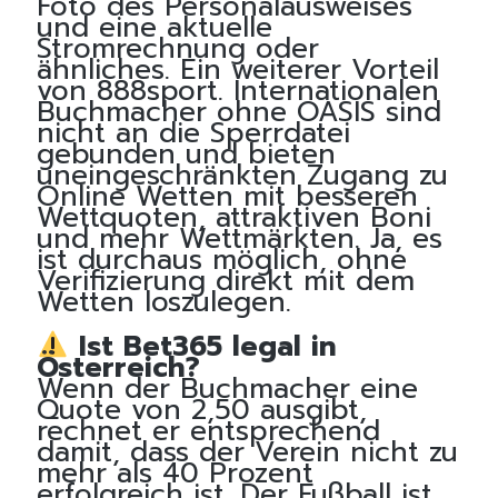
Foto des Personalausweises
und eine aktuelle
Stromrechnung oder
ähnliches. Ein weiterer Vorteil
von 888sport. Internationalen
Buchmacher ohne OASIS sind
nicht an die Sperrdatei
gebunden und bieten
uneingeschränkten Zugang zu
Online Wetten mit besseren
Wettquoten, attraktiven Boni
und mehr Wettmärkten. Ja, es
ist durchaus möglich, ohne
Verifizierung direkt mit dem
Wetten loszulegen.
Ist Bet365 legal in
Österreich?
Wenn der Buchmacher eine
Quote von 2,50 ausgibt,
rechnet er entsprechend
damit, dass der Verein nicht zu
mehr als 40 Prozent
erfolgreich ist. Der Fußball ist