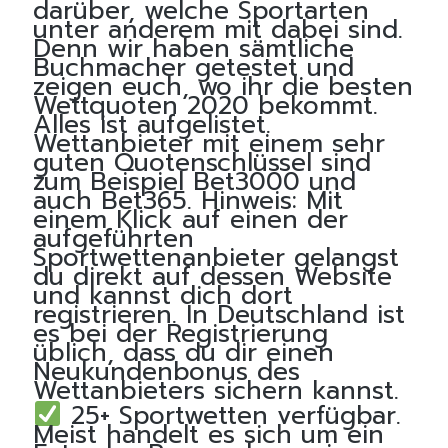
darüber, welche Sportarten
unter anderem mit dabei sind.
Denn wir haben sämtliche
Buchmacher getestet und
zeigen euch, wo ihr die besten
Wettquoten 2020 bekommt.
Alles ist aufgelistet.
Wettanbieter mit einem sehr
guten Quotenschlüssel sind
zum Beispiel Bet3000 und
auch Bet365. Hinweis: Mit
einem Klick auf einen der
aufgeführten
Sportwettenanbieter gelangst
du direkt auf dessen Website
und kannst dich dort
registrieren. In Deutschland ist
es bei der Registrierung
üblich, dass du dir einen
Neukundenbonus des
Wettanbieters sichern kannst.
25+ Sportwetten verfügbar.
Meist handelt es sich um ein