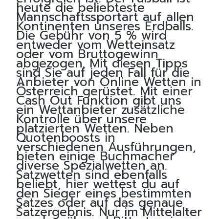
heute die beliebteste
Mannschaftssportart auf allen
Kontinenten unseres Erdballs.
Die Gebühr von 5 % wird
entweder vom Wetteinsatz
oder vom Bruttogewinn
abgezogen. Mit diesen Tipps
sind Sie auf jeden Fall für die
Anbieter von Online Wetten in
Österreich gerüstet. Mit einer
Cash Out Funktion gibt uns
ein Wettanbieter zusätzliche
Kontrolle über unsere
platzierten Wetten. Neben
Quotenboosts in
verschiedenen Ausführungen,
bieten einige Buchmacher
diverse Spezialwetten an.
Satzwetten sind ebenfalls
beliebt, hier wettest du auf
den Sieger eines bestimmten
Satzes oder auf das genaue
Satzergebnis. Nur im Mittelalter