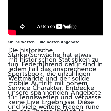
Online Wetten – die besten Angebote
Die historische
Stärke/Schwäche hat etwas
mit historischen Statistiken zu
tun. Federführend dafür sind in
jedem Fall das ansprechende
Sportsbook, die unzähligen
Wettmärkte und der solide
mobile Auftritt mit hohem
Service Charakter. Entdecke
unsere spannenden Angebote
für Tenniswetten und verpasse
keine Live Ergebnisse. Diese
und viele weitere Fragen rund