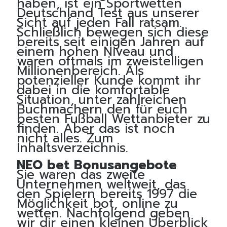
haben, ist ein Sportwetten
Deutschland Test aus unserer
Sicht auf jeden Fall ratsam.
Schließlich bewegen sich diese
bereits seit einigen Jahren auf
einem hohen Niveau und
waren oftmals im zweistelligen
Millionenbereich. Als
potenzieller Kunde kommt ihr
dabei in die komfortable
Situation, unter zahlreichen
Buchmachern den für euch
besten Fußball Wettanbieter zu
finden. Aber das ist noch
nicht alles. Zum
Inhaltsverzeichnis.
NEO bet Bonusangebote
Sie waren das zweite
Unternehmen weltweit, das
den Spielern bereits 1997 die
Möglichkeit bot, online zu
wetten. Nachfolgend geben
wir dir einen kleinen Überblick