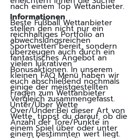
erleichtern Ihnen die Suche
nach einem Top Wettanbieter.
Informationen
Beste Fußball Wettanbieter
stellen den nicht nur ein
reichhaltiges Portfolio an
abwechslungsreichen
Sportwetten bereit, sondern
überzeugen auch durch ein
fantastisches Angebot an
vielen lukrativen
Bonusaktionen. In unserem
kleinen FAQ Menü haben wir
euch abschließend nochmals
einige der meistgestellten
Fragen zum Wettanbieter
Vergleich zusammengefasst.
Unter/Über Wette
Over/Under:Bei dieser Art von
Wette, tippst du darauf, ob die
Anzahl der Tore/Punkte in
einem Spiel über oder unter
einem bestimmten wert liegt.