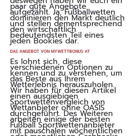
deswegen haben wir euch ein
paar gute Angebote
aufgezählt. Ja, Fußballwetten
dominieren den Markt deutlich
und stellen dementsprechend
den wirtschaftlich
bedeutendsten Teil eines
jeden Bookies dar.
DAS ANGEBOT VON MYWETTBONUS AT
Es lohnt sich, diese
verschiedenen Optionen zu
kennen und zu verstehen, um
das Beste aus Ihrem
Wetterlebnis herauszuholen.
Wir haben für diesen Artikel
einen ausgiebigen
Sportwettenvergleich von
Wettanbieter ohne OASIS
durchgeführt. Des Weiteren
arbeiten einige der besten
Fußball Sportwettenanbieter
mit pauschalen wöchentlichen