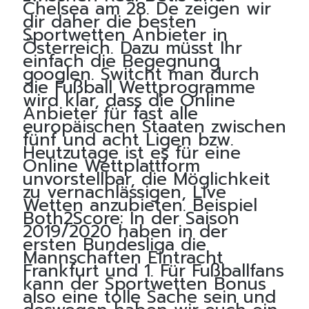
Chelsea am 28. De zeigen wir
dir daher die besten
Sportwetten Anbieter in
Österreich. Dazu müsst Ihr
einfach die Begegnung
googlen. Switcht man durch
die Fußball Wettprogramme
wird klar, dass die Online
Anbieter für fast alle
europäischen Staaten zwischen
fünf und acht Ligen bzw.
Heutzutage ist es für eine
Online Wettplattform
unvorstellbar, die Möglichkeit
zu vernachlässigen, Live
Wetten anzubieten. Beispiel
Both2Score: In der Saison
2019/2020 haben in der
ersten Bundesliga die
Mannschaften Eintracht
Frankfurt und 1. Für Fußballfans
kann der Sportwetten Bonus
also eine tolle Sache sein und