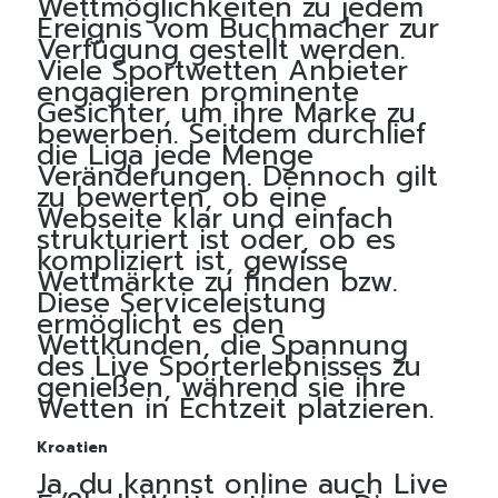
Wettmöglichkeiten zu jedem
Ereignis vom Buchmacher zur
Verfügung gestellt werden.
Viele Sportwetten Anbieter
engagieren prominente
Gesichter, um ihre Marke zu
bewerben. Seitdem durchlief
die Liga jede Menge
Veränderungen. Dennoch gilt
zu bewerten, ob eine
Webseite klar und einfach
strukturiert ist oder, ob es
kompliziert ist, gewisse
Wettmärkte zu finden bzw.
Diese Serviceleistung
ermöglicht es den
Wettkunden, die Spannung
des Live Sporterlebnisses zu
genießen, während sie ihre
Wetten in Echtzeit platzieren.
Kroatien
Ja, du kannst online auch Live