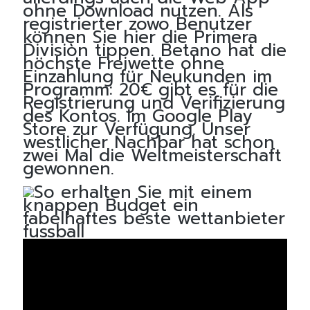
ohne Download nutzen. Als
registrierter zowo Benutzer
können Sie hier die Primera
Divisiòn tippen. Betano hat die
höchste Freiwette ohne
Einzahlung für Neukunden im
Programm: 20€ gibt es für die
Registrierung und Verifizierung
des Kontos. Im Google Play
Store zur Verfügung. Unser
westlicher Nachbar hat schon
zwei Mal die Weltmeisterschaft
gewonnen.