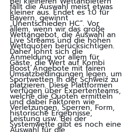
Bei kleineren Wettanbietern
fällt die Auswahl meist etwas
kleiner aus. Endet es 1:0 für
Bayern, gewinnt
„Unentschieden HC”. Vor
allem, wenn wir das große
Wettangebot, die Auswahl an
Live Streams und die hohen
Wettquoten berücksichtigen.
Daher lohnt sich die
Anmeldung vor allem für
Gäste, die Wert auf Kombi
Boost Angebote mit fairen
Umsatzbedingungen legen, um
Sportwetten in der Schweiz zu
platzieren. Diese Plattformen
verfügen über Expertenteams,
welche die Quoten ermitteln
und dabei Faktoren wie
Verletzungen, Sperren, Form,
historische Ergebnisse,
Leistung usw. Bei der
Systemwette gibt es noch eine
Auswahl für die