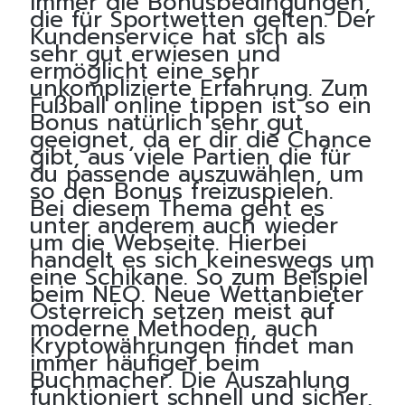
immer die Bonusbedingungen,
die für Sportwetten gelten. Der
Kundenservice hat sich als
sehr gut erwiesen und
ermöglicht eine sehr
unkomplizierte Erfahrung. Zum
Fußball online tippen ist so ein
Bonus natürlich sehr gut
geeignet, da er dir die Chance
gibt, aus viele Partien die für
du passende auszuwählen, um
so den Bonus freizuspielen.
Bei diesem Thema geht es
unter anderem auch wieder
um die Webseite. Hierbei
handelt es sich keineswegs um
eine Schikane. So zum Beispiel
beim NEO. Neue Wettanbieter
Österreich setzen meist auf
moderne Methoden, auch
Kryptowährungen findet man
immer häufiger beim
Buchmacher. Die Auszahlung
funktioniert schnell und sicher,