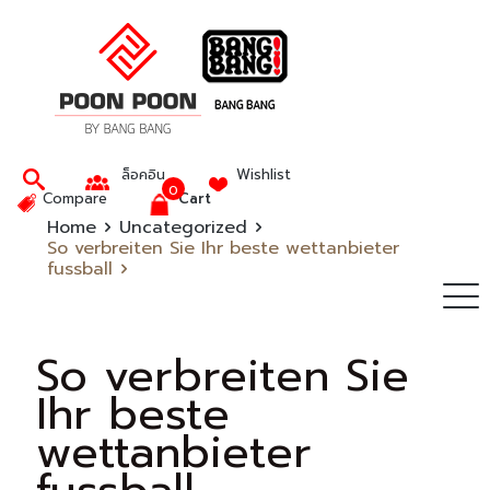
ล็อคอิน
Wishlist
0
Compare
Cart
Home
Uncategorized
So verbreiten Sie Ihr beste wettanbieter
fussball
So verbreiten Sie
Ihr beste
wettanbieter