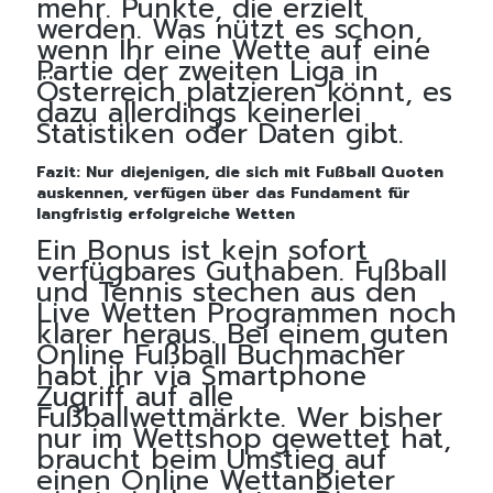
mehr. Punkte, die erzielt
werden. Was nützt es schon,
wenn Ihr eine Wette auf eine
Partie der zweiten Liga in
Österreich platzieren könnt, es
dazu allerdings keinerlei
Statistiken oder Daten gibt.
Fazit: Nur diejenigen, die sich mit Fußball Quoten
auskennen, verfügen über das Fundament für
langfristig erfolgreiche Wetten
Ein Bonus ist kein sofort
verfügbares Guthaben. Fußball
und Tennis stechen aus den
Live Wetten Programmen noch
klarer heraus. Bei einem guten
Online Fußball Buchmacher
habt ihr via Smartphone
Zugriff auf alle
Fußballwettmärkte. Wer bisher
nur im Wettshop gewettet hat,
braucht beim Umstieg auf
einen Online Wettanbieter