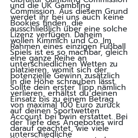
und die UK Gambling
Commission. Aus diesem Grund
werdet ihr bei uns auch keine
Bookies finden, die
ausschließlich über eine solche
Lizenz verfügen. Daheim
wollen Kimmich und Co. Im
Rahmen eines einzigen Fußball
Spiels ist es so machbar, gleich
eine ganze Reihe an
unterschiedlichen Wetten zu
platzieren, womit sich der
potenzielle Gewinn zusätzlich
in die Höhe schrauben lässt.
Sollte dein erster Tipp nämlich
verlieren, erhältst du deinen
Einsatz bis zu einem Betrag
von maximal 100 Euro zurück
auf deinen Sportwetten
Account bei bwin erstattet. Bei
der Tiefe des Angebotes wird
darauf geachtet, wie viele
unterschiedliche