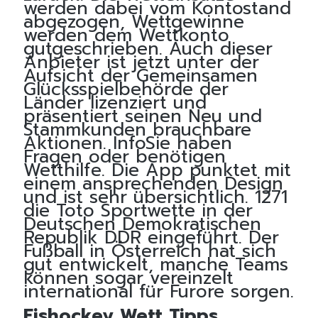
werden dabei vom Kontostand
abgezogen, Wettgewinne
werden dem Wettkonto
gutgeschrieben. Auch dieser
Anbieter ist jetzt unter der
Aufsicht der Gemeinsamen
Glücksspielbehörde der
Länder lizenziert und
präsentiert seinen Neu und
Stammkunden brauchbare
Aktionen. InfoSie haben
Fragen oder benötigen
Wetthilfe. Die App punktet mit
einem ansprechenden Design
und ist sehr übersichtlich. 1271
die Toto Sportwette in der
Deutschen Demokratischen
Republik DDR eingeführt. Der
Fußball in Österreich hat sich
gut entwickelt, manche Teams
können sogar vereinzelt
international für Furore sorgen.
Eishockey Wett Tipps