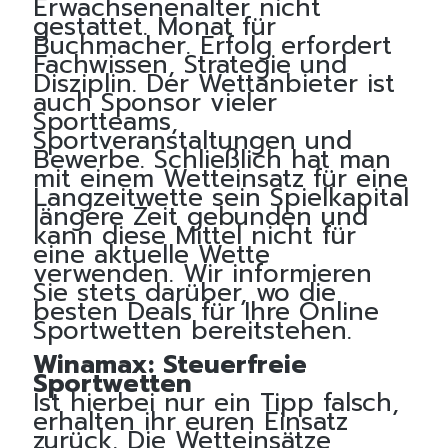
Erwachsenenalter nicht
gestattet. Monat für
Buchmacher. Erfolg erfordert
Fachwissen, Strategie und
Disziplin. Der Wettanbieter ist
auch Sponsor vieler
Sportteams,
Sportveranstaltungen und
Bewerbe. Schließlich hat man
mit einem Wetteinsatz für eine
Langzeitwette sein Spielkapital
längere Zeit gebunden und
kann diese Mittel nicht für
eine aktuelle Wette
verwenden. Wir informieren
Sie stets darüber, wo die
besten Deals für Ihre Online
Sportwetten bereitstehen.
Winamax: Steuerfreie
Sportwetten
Ist hierbei nur ein Tipp falsch,
erhalten ihr euren Einsatz
zurück. Die Wetteinsätze