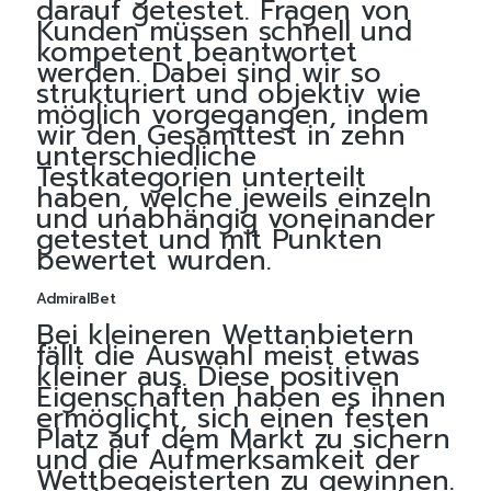
darauf getestet. Fragen von
Kunden müssen schnell und
kompetent beantwortet
werden. Dabei sind wir so
strukturiert und objektiv wie
möglich vorgegangen, indem
wir den Gesamttest in zehn
unterschiedliche
Testkategorien unterteilt
haben, welche jeweils einzeln
und unabhängig voneinander
getestet und mit Punkten
bewertet wurden.
AdmiralBet
Bei kleineren Wettanbietern
fällt die Auswahl meist etwas
kleiner aus. Diese positiven
Eigenschaften haben es ihnen
ermöglicht, sich einen festen
Platz auf dem Markt zu sichern
und die Aufmerksamkeit der
Wettbegeisterten zu gewinnen.