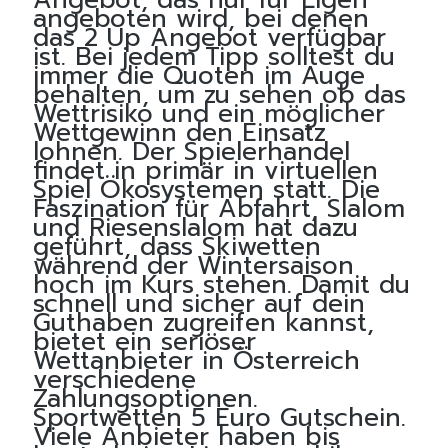
Angebot, das nur für Ligen
angeboten wird, bei denen
das 2 Up Angebot verfügbar
ist. Bei jedem Tipp solltest du
immer die Quoten im Auge
behalten, um zu sehen ob das
Wettrisiko und ein möglicher
Wettgewinn den Einsatz
lohnen. Der Spielerhandel
findet in primär in virtuellen
Spiel Ökosystemen statt. Die
Faszination für Abfahrt, Slalom
und Riesenslalom hat dazu
geführt, dass Skiwetten
während der Wintersaison
hoch im Kurs stehen. Damit du
schnell und sicher auf dein
Guthaben zugreifen kannst,
bietet ein seriöser
Wettanbieter in Österreich
verschiedene
Zahlungsoptionen.
Sportwetten 5 Euro Gutschein.
Viele Anbieter haben bis