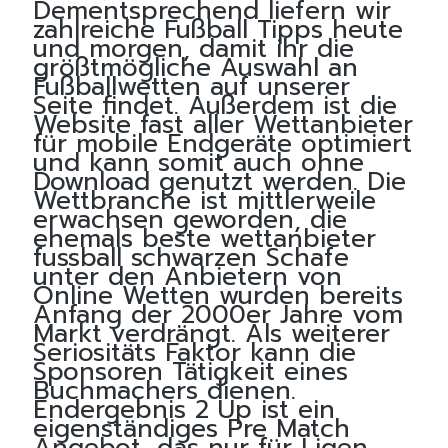
Dementsprechend liefern wir
zahlreiche Fußball Tipps heute
und morgen, damit ihr die
größtmögliche Auswahl an
Fußballwetten auf unserer
Seite findet. Außerdem ist die
Website fast aller Wettanbieter
für mobile Endgeräte optimiert
und kann somit auch ohne
Download genutzt werden. Die
Wettbranche ist mittlerweile
erwachsen geworden, die
ehemals
beste wettanbieter
fussball
schwarzen Schafe
unter den Anbietern von
Online Wetten wurden bereits
Anfang der 2000er Jahre vom
Markt verdrängt. Als weiterer
Seriositäts Faktor kann die
Sponsoren Tätigkeit eines
Buchmachers dienen.
Endergebnis 2 Up ist ein
eigenständiges Pre Match