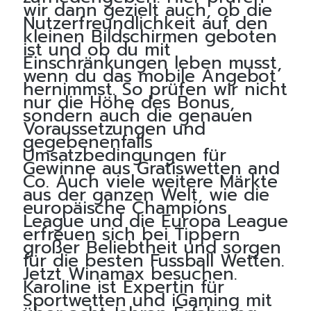
wir dann gezielt auch, ob die
Nutzerfreundlichkeit auf den
kleinen Bildschirmen geboten
ist und ob du mit
Einschränkungen leben musst,
wenn du das mobile Angebot
hernimmst. So prüfen wir nicht
nur die Höhe des Bonus,
sondern auch die genauen
Voraussetzungen und
gegebenenfalls
Umsatzbedingungen für
Gewinne aus Gratiswetten and
Co. Auch viele weitere Märkte
aus der ganzen Welt, wie die
europäische Champions
League und die Europa League
erfreuen sich bei Tippern
großer Beliebtheit und sorgen
für die besten Fussball Wetten.
Jetzt Winamax besuchen.
Karoline ist Expertin für
Sportwetten und iGaming mit