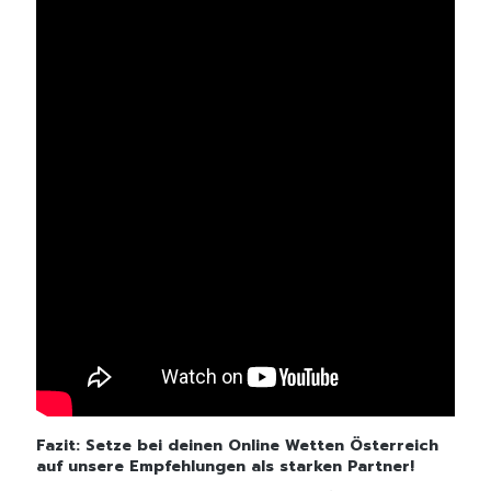
Fazit: Setze bei deinen Online Wetten Österreich
auf unsere Empfehlungen als starken Partner!