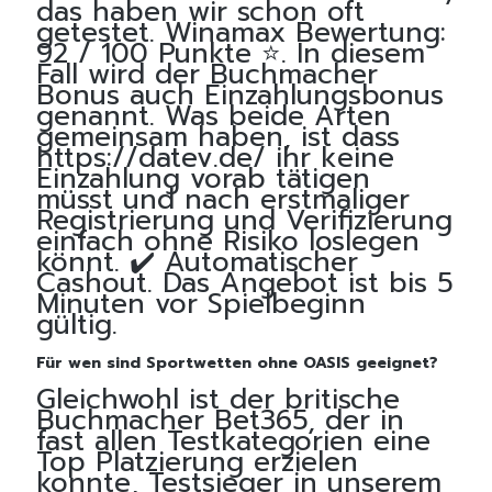
das haben wir schon oft
getestet. Winamax Bewertung:
92 / 100 Punkte ⭐️. In diesem
Fall wird der Buchmacher
Bonus auch Einzahlungsbonus
genannt. Was beide Arten
gemeinsam haben, ist dass
https://datev.de/
ihr keine
Einzahlung vorab tätigen
müsst und nach erstmaliger
Registrierung und Verifizierung
einfach ohne Risiko loslegen
könnt. ✔️ Automatischer
Cashout. Das Angebot ist bis 5
Minuten vor Spielbeginn
gültig.
Für wen sind Sportwetten ohne OASIS geeignet?
Gleichwohl ist der britische
Buchmacher Bet365, der in
fast allen Testkategorien eine
Top Platzierung erzielen
konnte, Testsieger in unserem