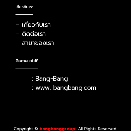
เกี่ยวกับเรา
– เกี่ยวกับเรา
– ติดต่อเรา
– สาขาของเรา
ติดตามเราได้ที่
: Bang-Bang
: www. bangbang.com
Copyright ©
All Rights Reserved.
bangbanggroup