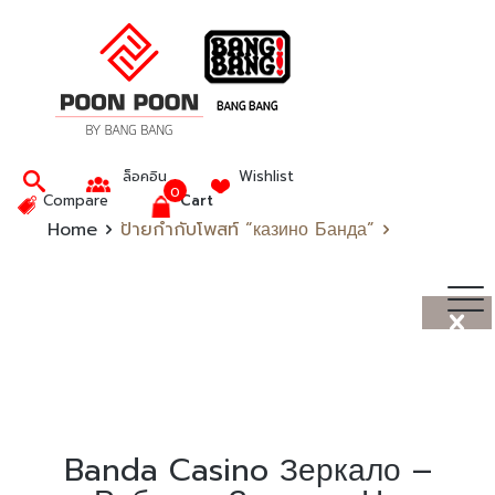
ล็อคอิน
Wishlist
0
Compare
Cart
Home
ป้ายกำกับโพสท์ “казино Банда”
Categories
Banda Casino Зеркало –