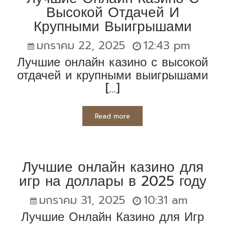
Высокой Отдачей И
Крупными Выигрышами
มกราคม 22, 2025
12:43 pm
Лучшие онлайн казино с высокой
отдачей и крупными выигрышами
[…]
Read more
Лучшие онлайн казино для
игр на доллары в 2025 году
มกราคม 31, 2025
10:31 am
Лучшие Онлайн Казино для Игр