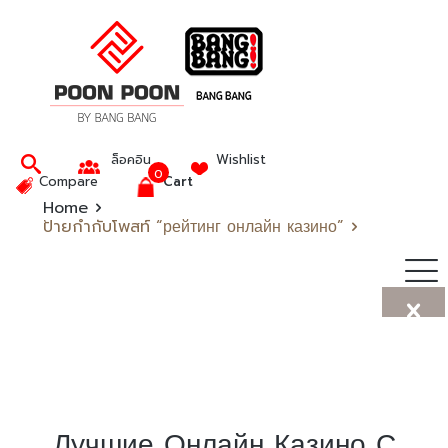
ล็อคอิน
Wishlist
0
Compare
Cart
Home
ป้ายกำกับโพสท์ “рейтинг онлайн казино”
Categories
Лучшие Онлайн Казино С