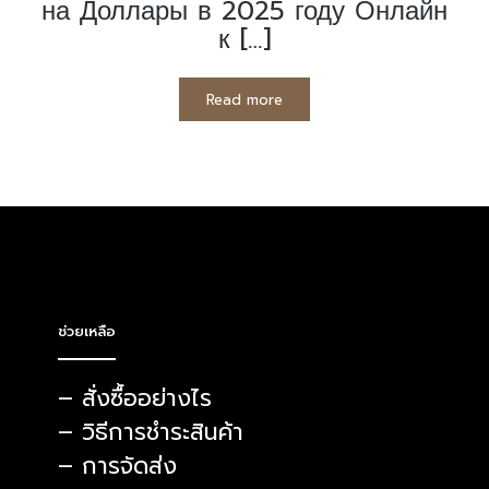
на Доллары в 2025 году Онлайн
к
[…]
Read more
ช่วยเหลือ
– สั่งซื้ออย่างไร
– วิธีการชำระสินค้า
– การจัดส่ง