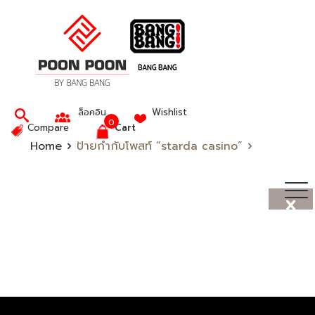
ล็อคอิน
Wishlist
0
Compare
Cart
Home
ป้ายกำกับโพสท์ “starda casino”
Categories