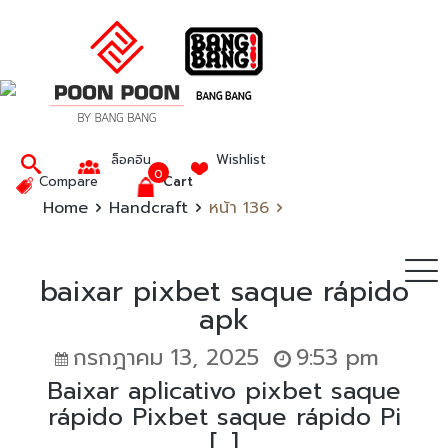
ล็อคอิน
Wishlist
0
Compare
Cart
Home
Handcraft
หน้า 136
baixar pixbet saque rápido
apk
กรกฎาคม 13, 2025
9:53 pm
Baixar aplicativo pixbet saque
rápido Pixbet saque rápido Pi
[…]