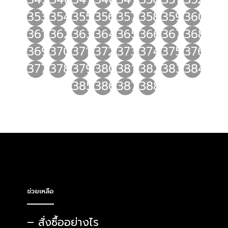
353
354
355
356
357
358
359
360
361
362
363
364
365
366
367
368
369
370
371
372
373
374
375
376
377
378
379
380
381
382
383
384
385
386
387
388
ช่วยเหลือ
– สั่งซื้ออย่างไร