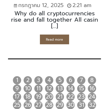
กรกฎาคม 12, 2025
2:21 am
Why do all cryptocurrencies
rise and fall together All casin
[…]
Read more
1
2
3
4
5
6
7
8
9
10
11
12
13
14
15
16
17
18
19
20
21
22
23
24
25
26
27
28
29
30
31
32