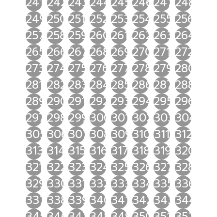
241
242
243
244
245
246
247
248
249
250
251
252
253
254
255
256
257
258
259
260
261
262
263
264
265
266
267
268
269
270
271
272
273
274
275
276
277
278
279
280
281
282
283
284
285
286
287
288
289
290
291
292
293
294
295
296
297
298
299
300
301
302
303
304
305
306
307
308
309
310
311
312
313
314
315
316
317
318
319
320
321
322
323
324
325
326
327
328
329
330
331
332
333
334
335
336
337
338
339
340
341
342
343
344
345
346
347
348
349
350
351
352