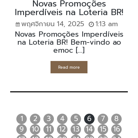
Novas Promoções
Imperdíveis na Loteria BR!
พฤศจิกายน 14, 2025
1:13 am
Novas Promoções Imperdíveis
na Loteria BR! Bem-vindo ao
emoc
[…]
Read more
1
2
3
4
5
6
7
8
9
10
11
12
13
14
15
16