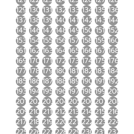
129
130
131
132
133
134
135
136
137
138
139
140
141
142
143
144
145
146
147
148
149
150
151
152
153
154
155
156
157
158
159
160
161
162
163
164
165
166
167
168
169
170
171
172
173
174
175
176
177
178
179
180
181
182
183
184
185
186
187
188
189
190
191
192
193
194
195
196
197
198
199
200
201
202
203
204
205
206
207
208
209
210
211
212
213
214
215
216
217
218
219
220
221
222
223
224
225
226
227
228
229
230
231
232