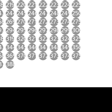
18
219
220
221
222
223
224
225
43
244
245
246
247
248
249
250
68
269
270
271
272
273
274
275
93
294
295
296
297
298
299
300
18
319
320
321
322
323
324
325
43
344
345
346
347
348
349
350
68
369
370
371
372
373
374
375
87
388