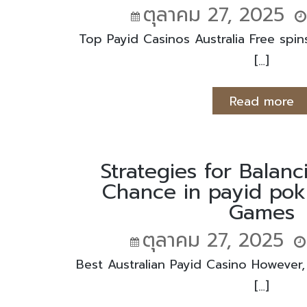
ตุลาคม 27, 2025
Top Payid Casinos Australia Free spin
[…]
Read more
Strategies for Balanc
Chance in payid poki
Games
ตุลาคม 27, 2025
Best Australian Payid Casino However,
[…]