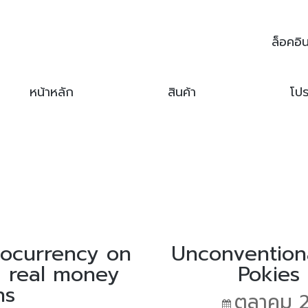
ล็อคอิ
หน้าหลัก
สินค้า
โปร
tocurrency on
Unconvention
a real money
Pokies 
ns
ตุลาคม 