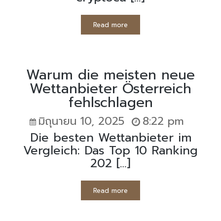
Read more
Warum die meisten neue
Wettanbieter Österreich
fehlschlagen
มิถุนายน 10, 2025
8:22 pm
Die besten Wettanbieter im
Vergleich: Das Top 10 Ranking
202
[…]
Read more