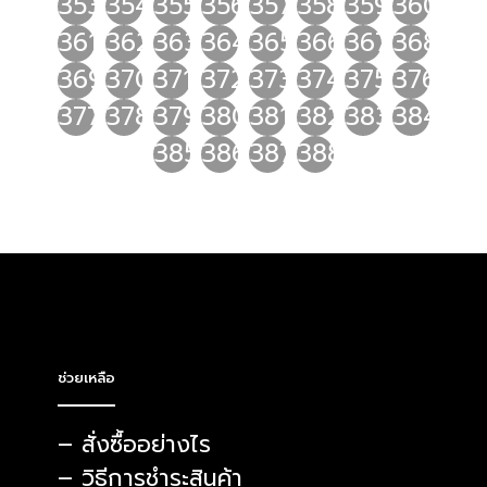
353
354
355
356
357
358
359
360
361
362
363
364
365
366
367
368
369
370
371
372
373
374
375
376
377
378
379
380
381
382
383
384
385
386
387
388
ช่วยเหลือ
– สั่งซื้ออย่างไร
– วิธีการชำระสินค้า