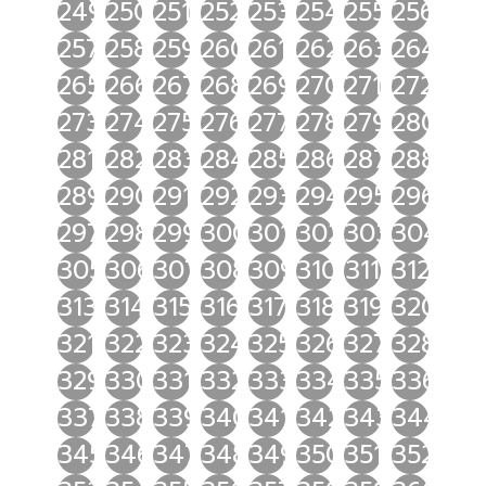
249
250
251
252
253
254
255
256
257
258
259
260
261
262
263
264
265
266
267
268
269
270
271
272
273
274
275
276
277
278
279
280
281
282
283
284
285
286
287
288
289
290
291
292
293
294
295
296
297
298
299
300
301
302
303
304
305
306
307
308
309
310
311
312
313
314
315
316
317
318
319
320
321
322
323
324
325
326
327
328
329
330
331
332
333
334
335
336
337
338
339
340
341
342
343
344
345
346
347
348
349
350
351
352