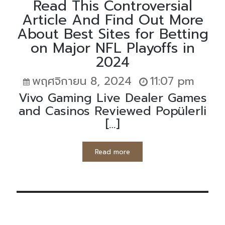
Read This Controversial
Article And Find Out More
About Best Sites for Betting
on Major NFL Playoffs in
2024
พฤศจิกายน 8, 2024
11:07 pm
Vivo Gaming Live Dealer Games
and Casinos Reviewed Popülerli
[…]
Read more