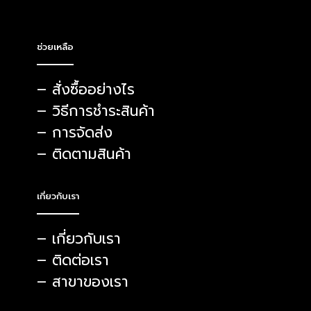
ช่วยเหลือ
– สั่งซื้ออย่างไร
– วิธีการชำระสินค้า
– การจัดส่ง
– ติดตามสินค้า
เกี่ยวกับเรา
– เกี่ยวกับเรา
– ติดต่อเรา
– สาขาของเรา