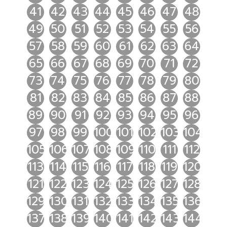
41
42
43
44
45
46
47
48
49
50
51
52
53
54
55
56
57
58
59
60
61
62
63
64
65
66
67
68
69
70
71
72
73
74
75
76
77
78
79
80
81
82
83
84
85
86
87
88
89
90
91
92
93
94
95
96
97
98
99
100
101
102
103
104
105
106
107
108
109
110
111
112
113
114
115
116
117
118
119
120
121
122
123
124
125
126
127
128
129
130
131
132
133
134
135
136
137
138
139
140
141
142
143
144