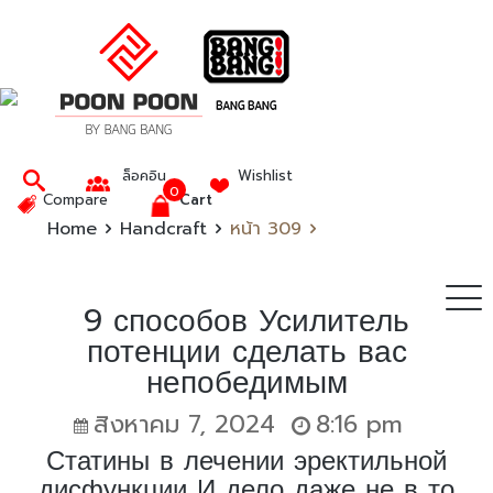
ล็อคอิน
Wishlist
0
Compare
Cart
Home
Handcraft
หน้า 309
9 способов Усилитель
потенции сделать вас
непобедимым
สิงหาคม 7, 2024
8:16 pm
Статины в лечении эректильной
дисфункции И дело даже не в то