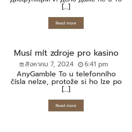
[…]
Read more
Musí mít zdroje pro kasino
สิงหาคม 7, 2024
6:41 pm
AnyGamble To u telefonního
čísla nelze, protože si ho lze po
[…]
Read more